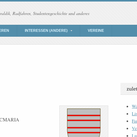
raldik, Radfahren, Studentengeschichte und anderes
EREN
INTERESSEN (ANDERE)
VEREINE
zule
Wa
Li
 LOCMARIA
Fa
Ve
Lu