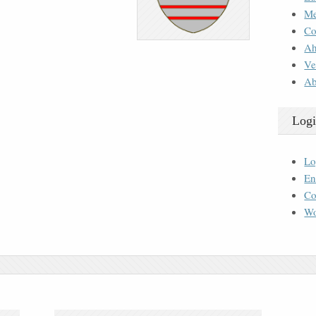
M
Co
Ah
Ve
Ab
Logi
Lo
En
Co
Wo