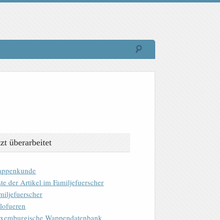
tzt überarbeitet
ppenkunde
ste der Artikel im Familjefuerscher
miljefuerscher
lofueren
xemburgische Wappendatenbank