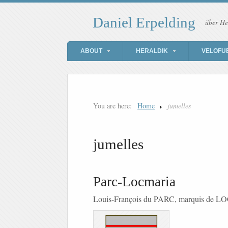
Daniel Erpelding
über He
ABOUT
HERALDIK
VELOFU
You are here:
Home
jumelles
jumelles
Parc-Locmaria
Louis-François du PARC, marquis de