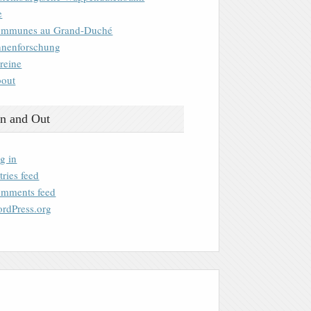
e
mmunes au Grand-Duché
nenforschung
reine
out
n and Out
g in
tries feed
mments feed
rdPress.org