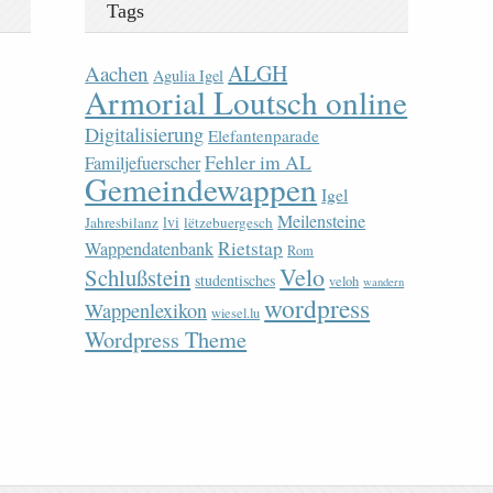
Tags
ALGH
Aachen
Agulia Igel
Armorial Loutsch online
Digitalisierung
Elefantenparade
Fehler im AL
Familjefuerscher
Gemeindewappen
Igel
Meilensteine
lvi
Jahresbilanz
lëtzebuergesch
Rietstap
Wappendatenbank
Rom
Velo
Schlußstein
studentisches
veloh
wandern
wordpress
Wappenlexikon
wiesel.lu
Wordpress Theme