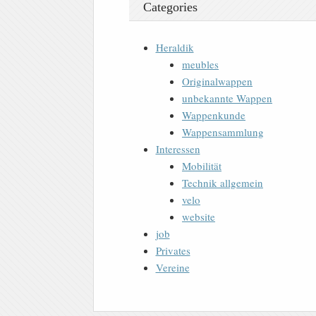
Categories
Heraldik
meubles
Originalwappen
unbekannte Wappen
Wappenkunde
Wappensammlung
Interessen
Mobilität
Technik allgemein
velo
website
job
Privates
Vereine