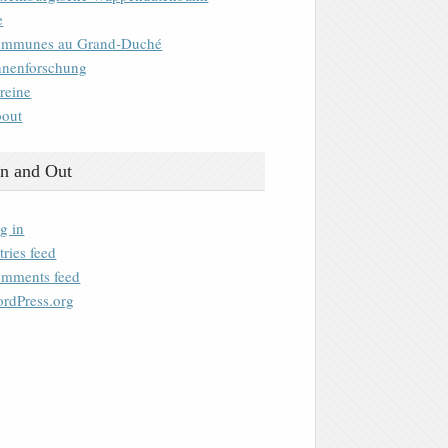
e
mmunes au Grand-Duché
nenforschung
reine
out
n and Out
g in
tries feed
mments feed
rdPress.org