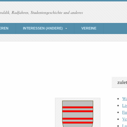
raldik, Radfahren, Studentengeschichte und anderes
EREN
INTERESSEN (ANDERE)
VEREINE
zule
Wa
Li
Fa
Ve
Lu