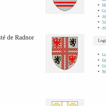
M
Co
Ah
Ve
Ab
té de Radnor
Logi
Lo
En
Co
Wo