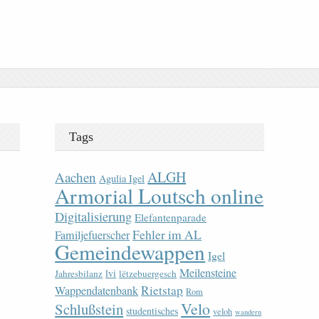
Tags
ALGH
Aachen
Agulia Igel
Armorial Loutsch online
Digitalisierung
Elefantenparade
Fehler im AL
Familjefuerscher
Gemeindewappen
Igel
Meilensteine
lvi
Jahresbilanz
lëtzebuergesch
Rietstap
Wappendatenbank
Rom
Velo
Schlußstein
studentisches
veloh
wandern