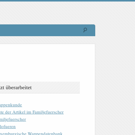
tzt überarbeitet
ppenkunde
ste der Artikel im Familjefuerscher
miljefuerscher
lofueren
xemburgische Wappendatenbank