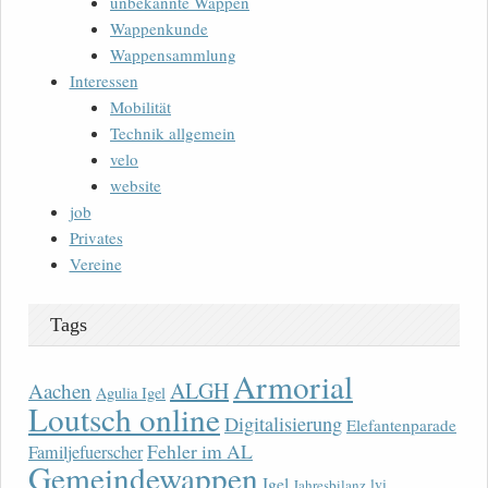
unbekannte Wappen
Wappenkunde
Wappensammlung
Interessen
Mobilität
Technik allgemein
velo
website
job
Privates
Vereine
Tags
Armorial
ALGH
Aachen
Agulia Igel
Loutsch online
Digitalisierung
Elefantenparade
Fehler im AL
Familjefuerscher
Gemeindewappen
Igel
lvi
Jahresbilanz