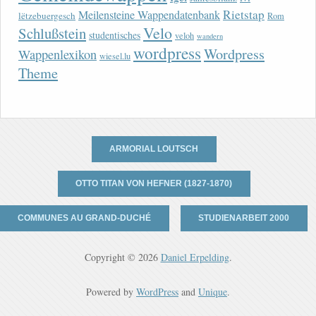
Rietstap
Meilensteine Wappendatenbank
lëtzebuergesch
Rom
Velo
Schlußstein
studentisches
veloh
wandern
wordpress
Wordpress
Wappenlexikon
wiesel.lu
Theme
ARMORIAL LOUTSCH
OTTO TITAN VON HEFNER (1827-1870)
COMMUNES AU GRAND-DUCHÉ
STUDIENARBEIT 2000
Copyright © 2026
Daniel Erpelding
.
Powered by
WordPress
and
Unique
.