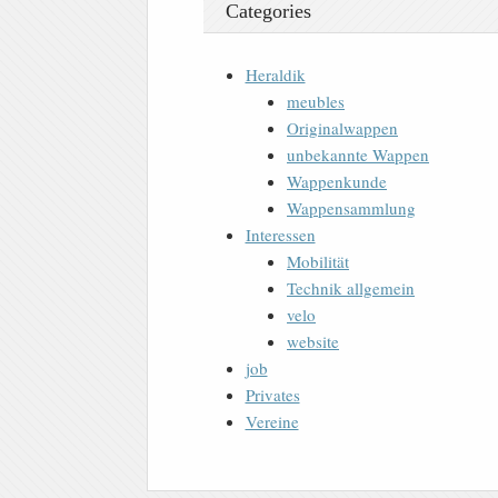
Categories
Heraldik
meubles
Originalwappen
unbekannte Wappen
Wappenkunde
Wappensammlung
Interessen
Mobilität
Technik allgemein
velo
website
job
Privates
Vereine