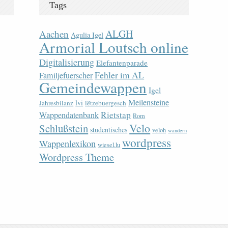
Tags
ALGH
Aachen
Agulia Igel
Armorial Loutsch online
Digitalisierung
Elefantenparade
Fehler im AL
Familjefuerscher
Gemeindewappen
Igel
Meilensteine
lvi
Jahresbilanz
lëtzebuergesch
Rietstap
Wappendatenbank
Rom
Velo
Schlußstein
studentisches
veloh
wandern
wordpress
Wappenlexikon
wiesel.lu
Wordpress Theme