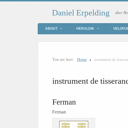
Daniel Erpelding
über He
ABOUT
HERALDIK
VELOFU
You are here:
Home
instrument de tissera
instrument de tisseran
Ferman
Ferman