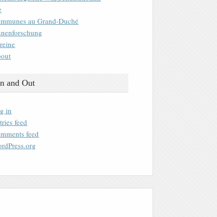
e
mmunes au Grand-Duché
nenforschung
reine
out
n and Out
g in
tries feed
mments feed
rdPress.org