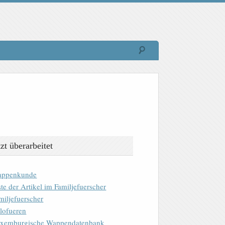
tzt überarbeitet
ppenkunde
ste der Artikel im Familjefuerscher
miljefuerscher
lofueren
xemburgische Wappendatenbank