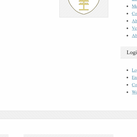
M
Co
Ah
Ve
Ab
Logi
Lo
En
Co
Wo