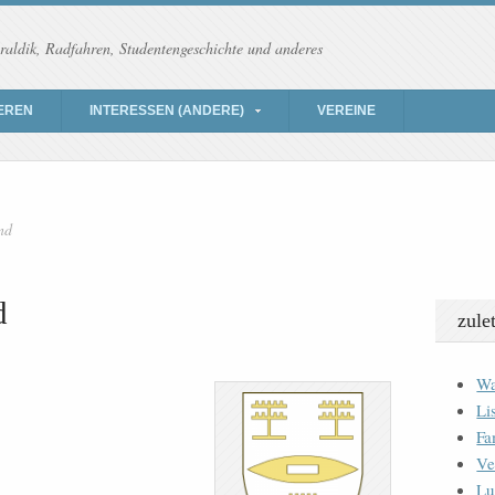
raldik, Radfahren, Studentengeschichte und anderes
EREN
INTERESSEN (ANDERE)
VEREINE
nd
d
zule
Wa
Li
Fa
Ve
Lu