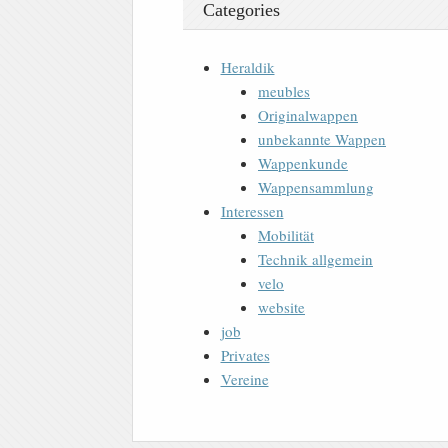
Categories
Heraldik
meubles
Originalwappen
unbekannte Wappen
Wappenkunde
Wappensammlung
Interessen
Mobilität
Technik allgemein
velo
website
job
Privates
Vereine