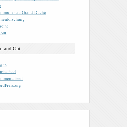
e
mmunes au Grand-Duché
nenforschung
reine
out
n and Out
g in
tries feed
mments feed
rdPress.org