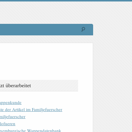
tzt überarbeitet
ppenkunde
ste der Artikel im Familjefuerscher
miljefuerscher
lofueren
xemburgische Wappendatenbank