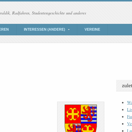
raldik, Radfahren, Studentengeschichte und anderes
EREN
INTERESSEN (ANDERE)
VEREINE
zule
Wa
Li
Fa
Ve
Lu