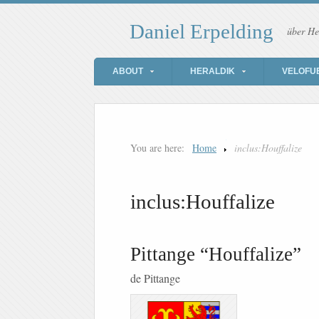
Daniel Erpelding
über He
ABOUT
HERALDIK
VELOFU
You are here:
Home
inclus:Houffalize
inclus:Houffalize
Pittange “Houffalize”
de Pittange