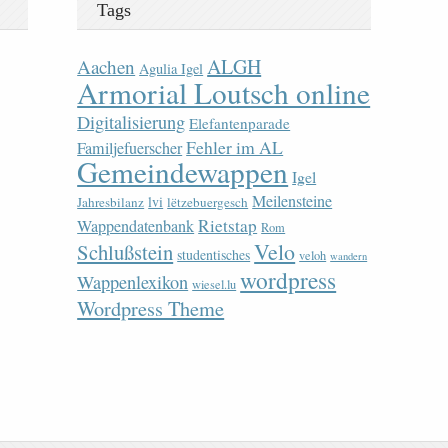
Tags
ALGH
Aachen
Agulia Igel
Armorial Loutsch online
Digitalisierung
Elefantenparade
Fehler im AL
Familjefuerscher
Gemeindewappen
Igel
Meilensteine
lvi
Jahresbilanz
lëtzebuergesch
Rietstap
Wappendatenbank
Rom
Velo
Schlußstein
studentisches
veloh
wandern
wordpress
Wappenlexikon
wiesel.lu
Wordpress Theme