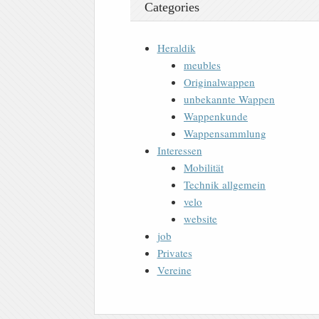
Categories
Heraldik
meubles
Originalwappen
unbekannte Wappen
Wappenkunde
Wappensammlung
Interessen
Mobilität
Technik allgemein
velo
website
job
Privates
Vereine