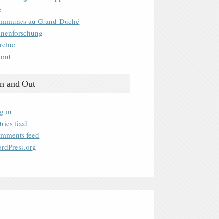
e
mmunes au Grand-Duché
nenforschung
reine
out
n and Out
g in
tries feed
mments feed
rdPress.org