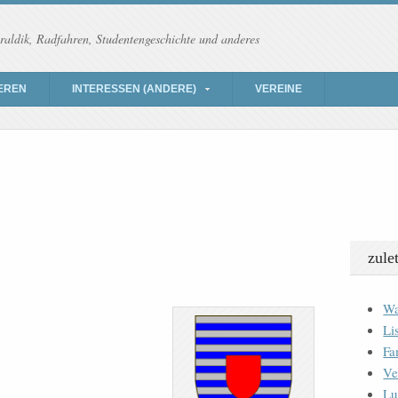
raldik, Radfahren, Studentengeschichte und anderes
EREN
INTERESSEN (ANDERE)
VEREINE
zule
Wa
Li
Fa
Ve
Lu