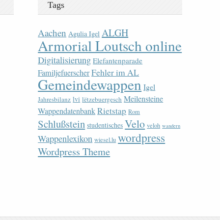
Tags
ALGH
Aachen
Agulia Igel
Armorial Loutsch online
Digitalisierung
Elefantenparade
Fehler im AL
Familjefuerscher
Gemeindewappen
Igel
Meilensteine
lvi
Jahresbilanz
lëtzebuergesch
Rietstap
Wappendatenbank
Rom
Velo
Schlußstein
studentisches
veloh
wandern
wordpress
Wappenlexikon
wiesel.lu
Wordpress Theme