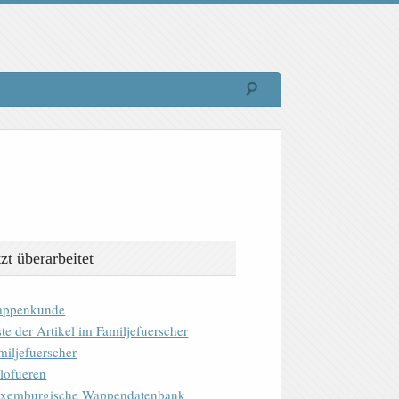
tzt überarbeitet
ppenkunde
ste der Artikel im Familjefuerscher
miljefuerscher
lofueren
xemburgische Wappendatenbank