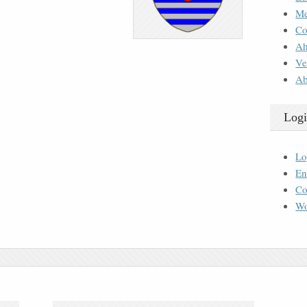
M
Co
Ah
Ve
Ab
Logi
Lo
En
Co
Wo