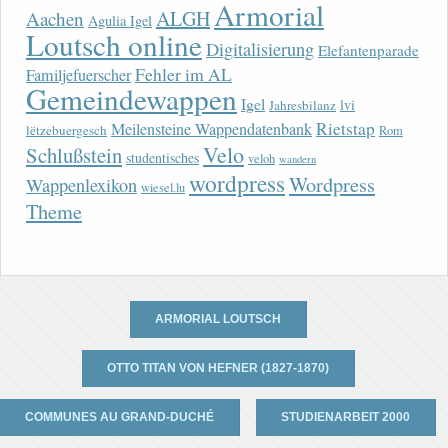
Armorial
ALGH
Aachen
Agulia Igel
Loutsch online
Digitalisierung
Elefantenparade
Fehler im AL
Familjefuerscher
Gemeindewappen
Igel
lvi
Jahresbilanz
Rietstap
Meilensteine Wappendatenbank
lëtzebuergesch
Rom
Velo
Schlußstein
studentisches
veloh
wandern
wordpress
Wordpress
Wappenlexikon
wiesel.lu
Theme
ARMORIAL LOUTSCH
OTTO TITAN VON HEFNER (1827-1870)
COMMUNES AU GRAND-DUCHÉ
STUDIENARBEIT 2000