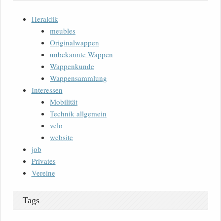
Heraldik
meubles
Originalwappen
unbekannte Wappen
Wappenkunde
Wappensammlung
Interessen
Mobilität
Technik allgemein
velo
website
job
Privates
Vereine
Tags