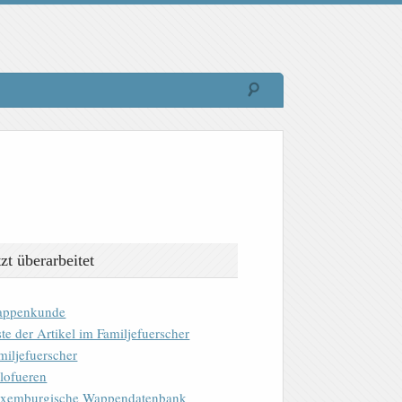
tzt überarbeitet
ppenkunde
ste der Artikel im Familjefuerscher
miljefuerscher
lofueren
xemburgische Wappendatenbank