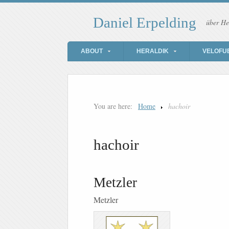
Daniel Erpelding
über He
ABOUT
HERALDIK
VELOFU
You are here:
Home
hachoir
hachoir
Metzler
Metzler