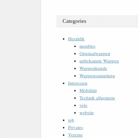
Categories
Heraldik
meubles
Originalwappen
unbekannte Wappen
Wappenkunde
Wappensammlung
Interessen
Mobilität
Technik allgemein
velo
website
job
Privates
Vereine