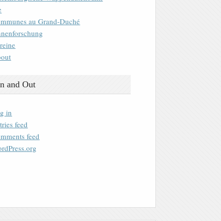
e
mmunes au Grand-Duché
nenforschung
reine
out
n and Out
g in
tries feed
mments feed
rdPress.org