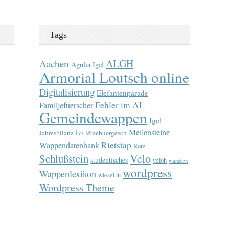
Tags
ALGH
Aachen
Agulia Igel
Armorial Loutsch online
Digitalisierung
Elefantenparade
Fehler im AL
Familjefuerscher
Gemeindewappen
Igel
Meilensteine
lvi
Jahresbilanz
lëtzebuergesch
Rietstap
Wappendatenbank
Rom
Velo
Schlußstein
studentisches
veloh
wandern
wordpress
Wappenlexikon
wiesel.lu
Wordpress Theme