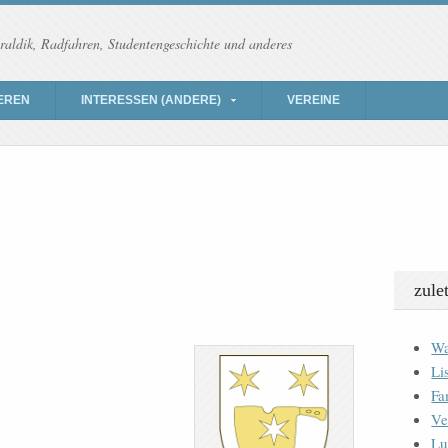
raldik, Radfahren, Studentengeschichte und anderes
EREN
INTERESSEN (ANDERE)
VEREINE
zule
Wa
Li
Fa
Ve
Lu