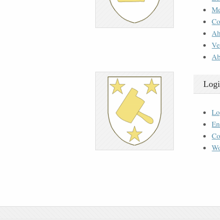
M
Co
Ah
Ve
Ab
Logi
Lo
En
Co
Wo