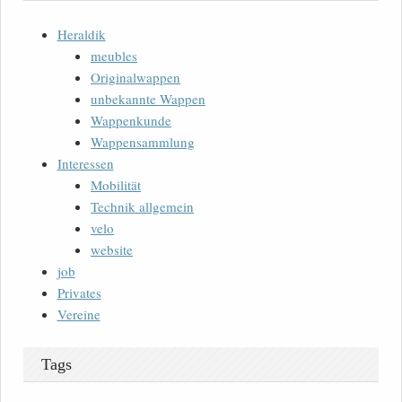
Heraldik
meubles
Originalwappen
unbekannte Wappen
Wappenkunde
Wappensammlung
Interessen
Mobilität
Technik allgemein
velo
website
job
Privates
Vereine
Tags