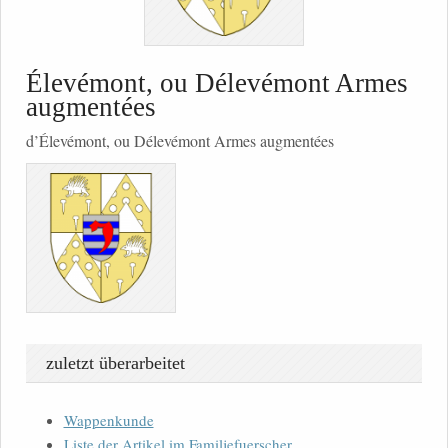
Élevémont, ou Délevémont Armes
augmentées
d’Élevémont, ou Délevémont Armes augmentées
zuletzt überarbeitet
Wappenkunde
Liste der Artikel im Familjefuerscher