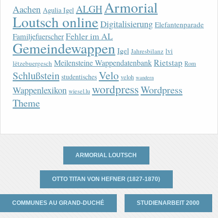
Armorial
ALGH
Aachen
Agulia Igel
Loutsch online
Digitalisierung
Elefantenparade
Fehler im AL
Familjefuerscher
Gemeindewappen
Igel
lvi
Jahresbilanz
Rietstap
Meilensteine Wappendatenbank
lëtzebuergesch
Rom
Velo
Schlußstein
studentisches
veloh
wandern
wordpress
Wordpress
Wappenlexikon
wiesel.lu
Theme
ARMORIAL LOUTSCH
OTTO TITAN VON HEFNER (1827-1870)
COMMUNES AU GRAND-DUCHÉ
STUDIENARBEIT 2000