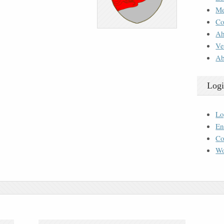
M
Co
Ah
Ve
Ab
Logi
Lo
En
Co
Wo