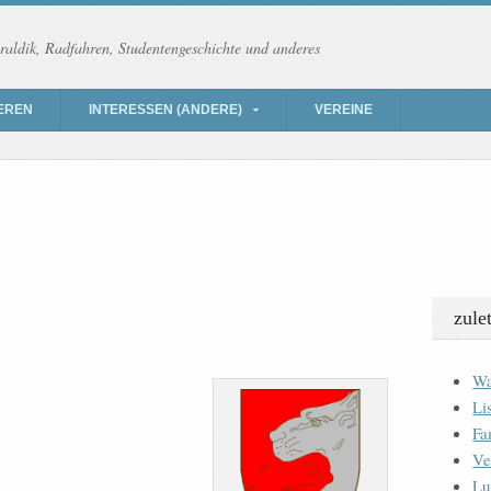
raldik, Radfahren, Studentengeschichte und anderes
EREN
INTERESSEN (ANDERE)
VEREINE
zule
Wa
Li
Fa
Ve
Lu