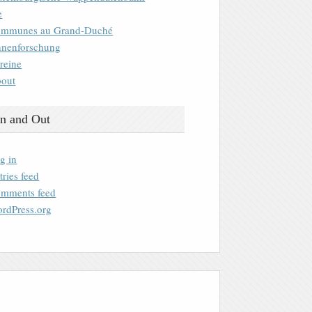
e
mmunes au Grand-Duché
nenforschung
reine
out
n and Out
g in
tries feed
mments feed
rdPress.org