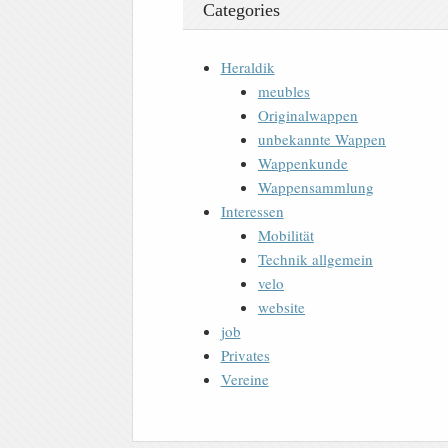
Categories
Heraldik
meubles
Originalwappen
unbekannte Wappen
Wappenkunde
Wappensammlung
Interessen
Mobilität
Technik allgemein
velo
website
job
Privates
Vereine