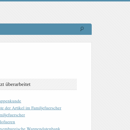
tzt überarbeitet
ppenkunde
ste der Artikel im Familjefuerscher
miljefuerscher
lofueren
xemburgische Wappendatenbank