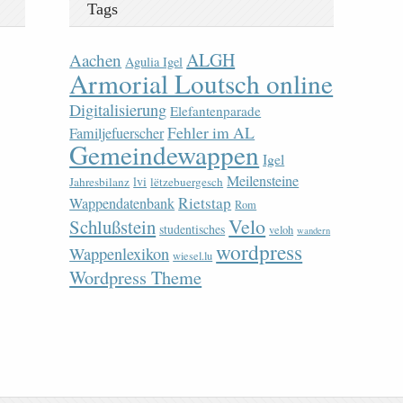
Tags
ALGH
Aachen
Agulia Igel
Armorial Loutsch online
Digitalisierung
Elefantenparade
Fehler im AL
Familjefuerscher
Gemeindewappen
Igel
Meilensteine
lvi
Jahresbilanz
lëtzebuergesch
Rietstap
Wappendatenbank
Rom
Velo
Schlußstein
studentisches
veloh
wandern
wordpress
Wappenlexikon
wiesel.lu
Wordpress Theme