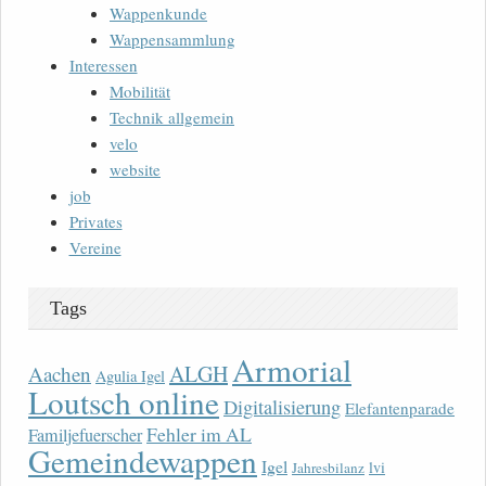
Wappenkunde
Wappensammlung
Interessen
Mobilität
Technik allgemein
velo
website
job
Privates
Vereine
Tags
Armorial
ALGH
Aachen
Agulia Igel
Loutsch online
Digitalisierung
Elefantenparade
Fehler im AL
Familjefuerscher
Gemeindewappen
Igel
lvi
Jahresbilanz