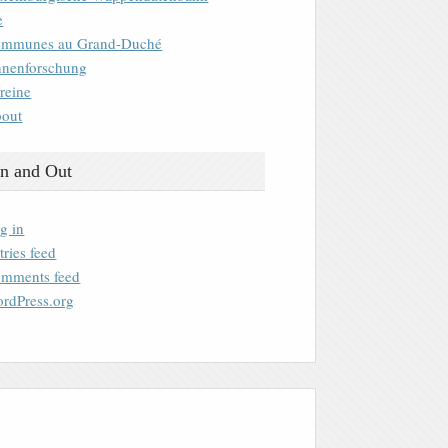
e
mmunes au Grand-Duché
nenforschung
reine
out
n and Out
g in
tries feed
mments feed
rdPress.org