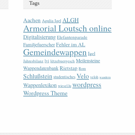
Tags
ALGH
Aachen
Agulia Igel
Armorial Loutsch online
Digitalisierung
Elefantenparade
Fehler im AL
Familjefuerscher
Gemeindewappen
Igel
Meilensteine
lvi
Jahresbilanz
lëtzebuergesch
Rietstap
Wappendatenbank
Rom
Velo
Schlußstein
studentisches
veloh
wandern
wordpress
Wappenlexikon
wiesel.lu
Wordpress Theme