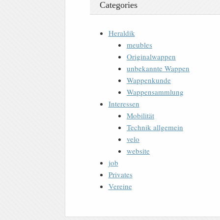
Categories
Heraldik
meubles
Originalwappen
unbekannte Wappen
Wappenkunde
Wappensammlung
Interessen
Mobilität
Technik allgemein
velo
website
job
Privates
Vereine