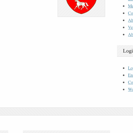
M
Co
Ah
Ve
Ab
Logi
Lo
En
Co
Wo