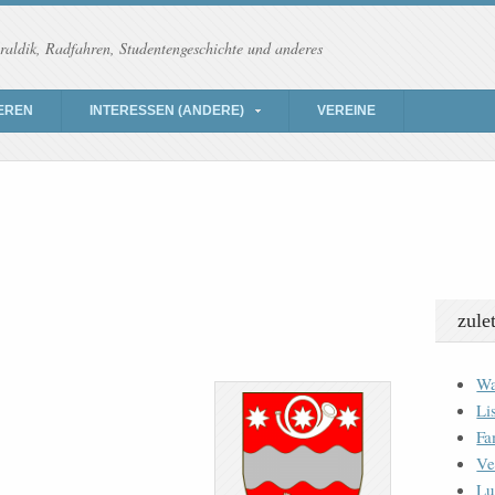
raldik, Radfahren, Studentengeschichte und anderes
EREN
INTERESSEN (ANDERE)
VEREINE
zule
Wa
Li
Fa
Ve
Lu