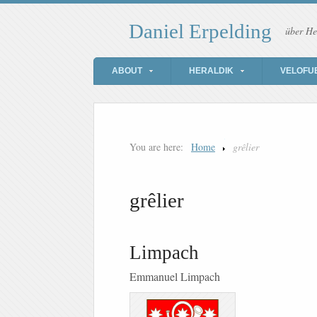
Daniel Erpelding
über He
ABOUT
HERALDIK
VELOFU
You are here:
Home
grêlier
grêlier
Limpach
Emmanuel Limpach