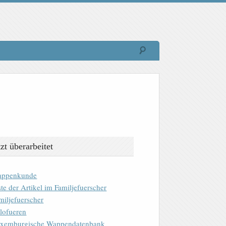
tzt überarbeitet
ppenkunde
ste der Artikel im Familjefuerscher
miljefuerscher
lofueren
xemburgische Wappendatenbank