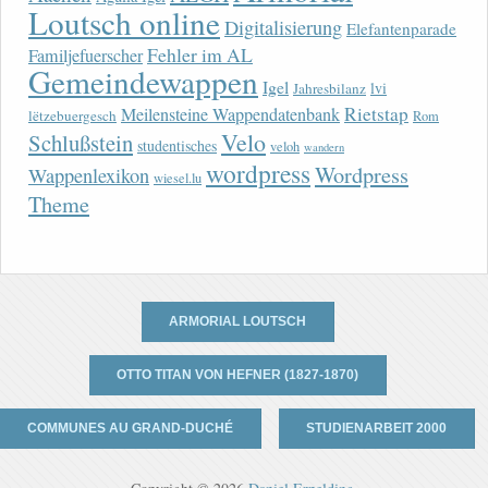
Loutsch online
Digitalisierung
Elefantenparade
Fehler im AL
Familjefuerscher
Gemeindewappen
Igel
lvi
Jahresbilanz
Rietstap
Meilensteine Wappendatenbank
lëtzebuergesch
Rom
Velo
Schlußstein
studentisches
veloh
wandern
wordpress
Wordpress
Wappenlexikon
wiesel.lu
Theme
ARMORIAL LOUTSCH
OTTO TITAN VON HEFNER (1827-1870)
COMMUNES AU GRAND-DUCHÉ
STUDIENARBEIT 2000