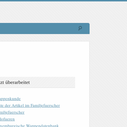
tzt überarbeitet
ppenkunde
ste der Artikel im Familjefuerscher
miljefuerscher
lofueren
xemburgische Wappendatenbank