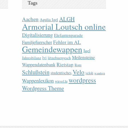
Tags
ALGH
Aachen
Agulia Igel
Armorial Loutsch online
Digitalisierung
Elefantenparade
Fehler im AL
Familjefuerscher
Gemeindewappen
Igel
Meilensteine
lvi
Jahresbilanz
lëtzebuergesch
Rietstap
Wappendatenbank
Rom
Velo
Schlußstein
studentisches
veloh
wandern
wordpress
Wappenlexikon
wiesel.lu
Wordpress Theme