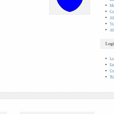
M
Co
Ah
Ve
Ab
Logi
Lo
En
Co
Wo