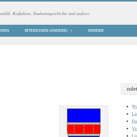
raldik, Radfahren, Studentengeschichte und anderes
EREN
INTERESSEN (ANDERE)
VEREINE
zule
Wa
Li
Fa
Ve
Lu