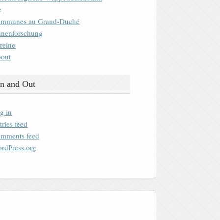
e
mmunes au Grand-Duché
nenforschung
reine
out
n and Out
g in
tries feed
mments feed
rdPress.org