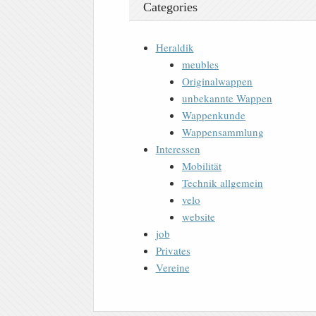
Categories
Heraldik
meubles
Originalwappen
unbekannte Wappen
Wappenkunde
Wappensammlung
Interessen
Mobilität
Technik allgemein
velo
website
job
Privates
Vereine