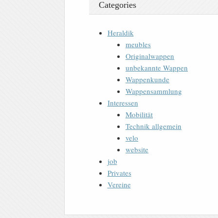
Categories
Heraldik
meubles
Originalwappen
unbekannte Wappen
Wappenkunde
Wappensammlung
Interessen
Mobilität
Technik allgemein
velo
website
job
Privates
Vereine