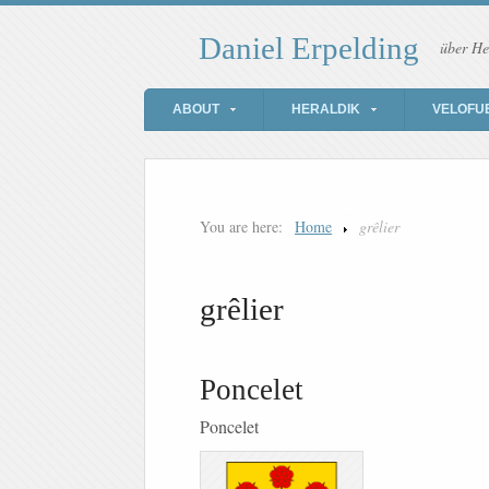
Daniel Erpelding
über He
ABOUT
HERALDIK
VELOFU
You are here:
Home
grêlier
grêlier
Poncelet
Poncelet