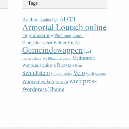
Tags
ALGH
Aachen
Agulia Igel
Armorial Loutsch online
Digitalisierung
Elefantenparade
Fehler im AL
Familjefuerscher
Gemeindewappen
Igel
Meilensteine
lvi
Jahresbilanz
lëtzebuergesch
Rietstap
Wappendatenbank
Rom
Velo
Schlußstein
studentisches
veloh
wandern
wordpress
Wappenlexikon
wiesel.lu
Wordpress Theme