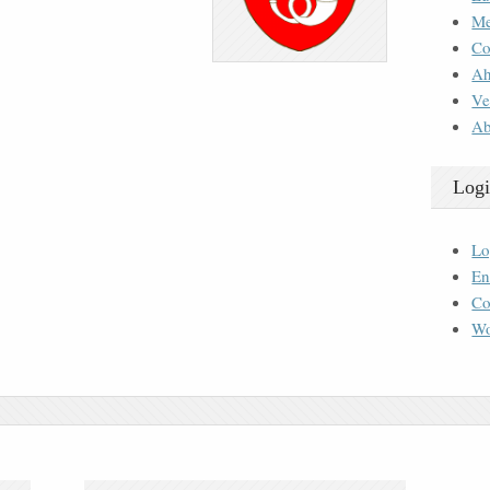
M
Co
Ah
Ve
Ab
Logi
Lo
En
Co
Wo