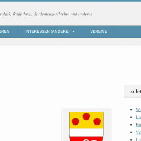
raldik, Radfahren, Studentengeschichte und anderes
EREN
INTERESSEN (ANDERE)
VEREINE
zule
Wa
Li
Fa
Ve
Lu