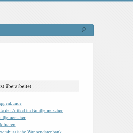
tzt überarbeitet
ppenkunde
ste der Artikel im Familjefuerscher
miljefuerscher
lofueren
xemburgische Wappendatenbank