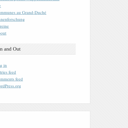
e
mmunes au Grand-Duché
nenforschung
reine
out
n and Out
g in
tries feed
mments feed
rdPress.org