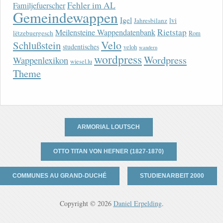
Fehler im AL
Familjefuerscher
Gemeindewappen
Igel
lvi
Jahresbilanz
Rietstap
Meilensteine Wappendatenbank
lëtzebuergesch
Rom
Velo
Schlußstein
studentisches
veloh
wandern
wordpress
Wordpress
Wappenlexikon
wiesel.lu
Theme
ARMORIAL LOUTSCH
OTTO TITAN VON HEFNER (1827-1870)
COMMUNES AU GRAND-DUCHÉ
STUDIENARBEIT 2000
Copyright © 2026
Daniel Erpelding
.