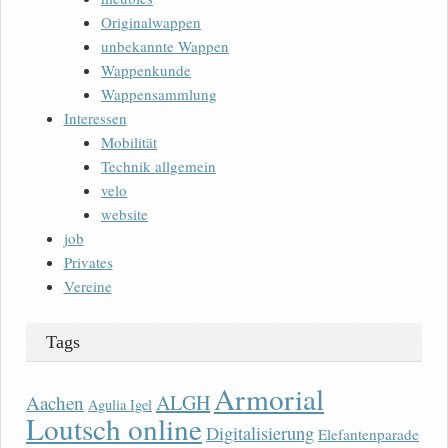
Originalwappen
unbekannte Wappen
Wappenkunde
Wappensammlung
Interessen
Mobilität
Technik allgemein
velo
website
job
Privates
Vereine
Tags
Armorial
ALGH
Aachen
Agulia Igel
Loutsch online
Digitalisierung
Elefantenparade