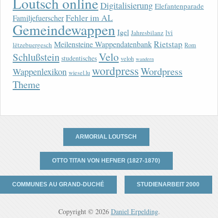
Loutsch online
Digitalisierung
Elefantenparade
Fehler im AL
Familjefuerscher
Gemeindewappen
Igel
lvi
Jahresbilanz
Rietstap
Meilensteine Wappendatenbank
lëtzebuergesch
Rom
Velo
Schlußstein
studentisches
veloh
wandern
wordpress
Wordpress
Wappenlexikon
wiesel.lu
Theme
ARMORIAL LOUTSCH
OTTO TITAN VON HEFNER (1827-1870)
COMMUNES AU GRAND-DUCHÉ
STUDIENARBEIT 2000
Copyright © 2026
Daniel Erpelding
.