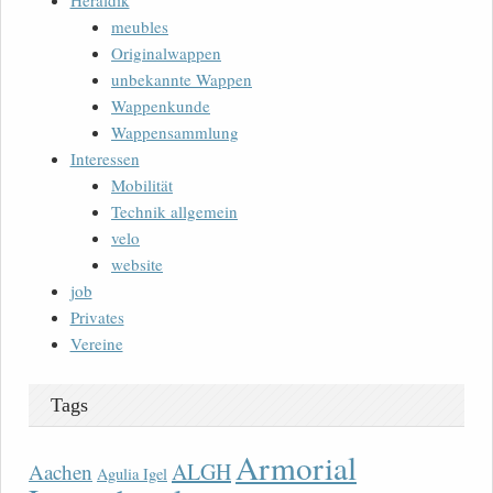
Heraldik
meubles
Originalwappen
unbekannte Wappen
Wappenkunde
Wappensammlung
Interessen
Mobilität
Technik allgemein
velo
website
job
Privates
Vereine
Tags
Armorial
ALGH
Aachen
Agulia Igel