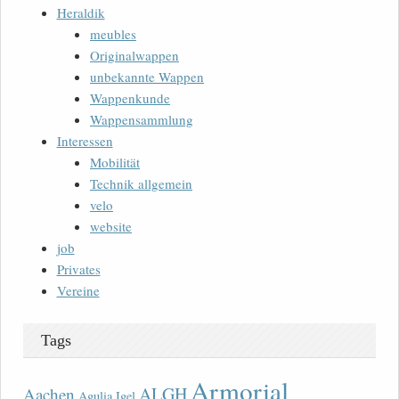
Heraldik
meubles
Originalwappen
unbekannte Wappen
Wappenkunde
Wappensammlung
Interessen
Mobilität
Technik allgemein
velo
website
job
Privates
Vereine
Tags
Armorial
ALGH
Aachen
Agulia Igel