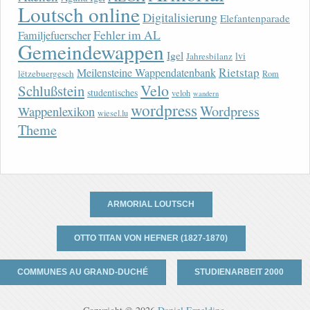
Loutsch online
Digitalisierung
Elefantenparade
Fehler im AL
Familjefuerscher
Gemeindewappen
Igel
lvi
Jahresbilanz
Rietstap
Meilensteine Wappendatenbank
lëtzebuergesch
Rom
Velo
Schlußstein
studentisches
veloh
wandern
wordpress
Wordpress
Wappenlexikon
wiesel.lu
Theme
ARMORIAL LOUTSCH
OTTO TITAN VON HEFNER (1827-1870)
COMMUNES AU GRAND-DUCHÉ
STUDIENARBEIT 2000