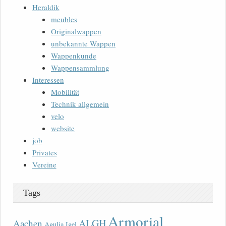
Heraldik
meubles
Originalwappen
unbekannte Wappen
Wappenkunde
Wappensammlung
Interessen
Mobilität
Technik allgemein
velo
website
job
Privates
Vereine
Tags
Armorial
ALGH
Aachen
Agulia Igel