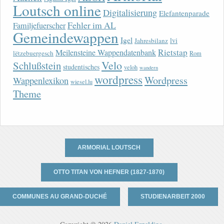
Loutsch online
Digitalisierung
Elefantenparade
Fehler im AL
Familjefuerscher
Gemeindewappen
Igel
lvi
Jahresbilanz
Rietstap
Meilensteine Wappendatenbank
lëtzebuergesch
Rom
Velo
Schlußstein
studentisches
veloh
wandern
wordpress
Wordpress
Wappenlexikon
wiesel.lu
Theme
ARMORIAL LOUTSCH
OTTO TITAN VON HEFNER (1827-1870)
COMMUNES AU GRAND-DUCHÉ
STUDIENARBEIT 2000