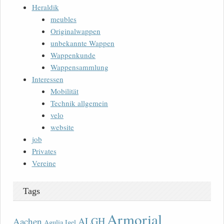
Heraldik
meubles
Originalwappen
unbekannte Wappen
Wappenkunde
Wappensammlung
Interessen
Mobilität
Technik allgemein
velo
website
job
Privates
Vereine
Tags
Armorial
ALGH
Aachen
Agulia Igel