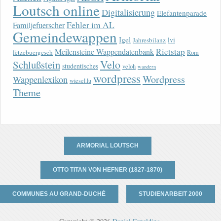
Loutsch online
Digitalisierung
Elefantenparade
Fehler im AL
Familjefuerscher
Gemeindewappen
Igel
lvi
Jahresbilanz
Rietstap
Meilensteine Wappendatenbank
lëtzebuergesch
Rom
Velo
Schlußstein
studentisches
veloh
wandern
wordpress
Wordpress
Wappenlexikon
wiesel.lu
Theme
ARMORIAL LOUTSCH
OTTO TITAN VON HEFNER (1827-1870)
COMMUNES AU GRAND-DUCHÉ
STUDIENARBEIT 2000