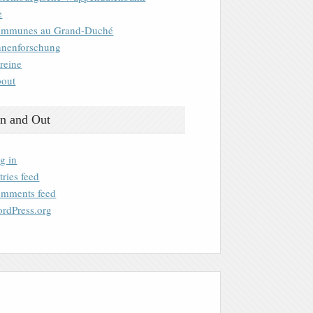
e
mmunes au Grand-Duché
nenforschung
reine
out
n and Out
g in
tries feed
mments feed
rdPress.org