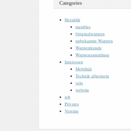
Categories
Heraldik
meubles
Originalwappen
unbekannte Wappen
Wappenkunde
Wappensammlung
Interessen
Mobilität
Technik allgemein
velo
website
job
Privates
Vereine