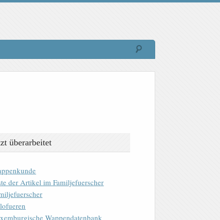
tzt überarbeitet
ppenkunde
ste der Artikel im Familjefuerscher
miljefuerscher
lofueren
xemburgische Wappendatenbank