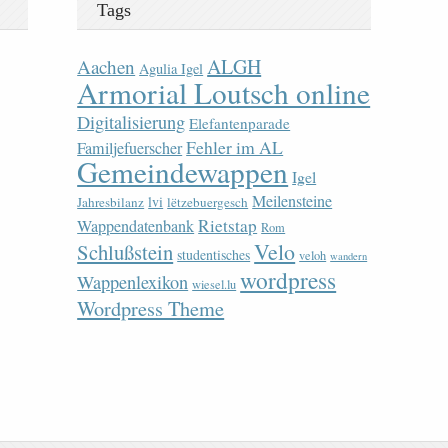
Tags
ALGH
Aachen
Agulia Igel
Armorial Loutsch online
Digitalisierung
Elefantenparade
Fehler im AL
Familjefuerscher
Gemeindewappen
Igel
Meilensteine
lvi
Jahresbilanz
lëtzebuergesch
Rietstap
Wappendatenbank
Rom
Velo
Schlußstein
studentisches
veloh
wandern
wordpress
Wappenlexikon
wiesel.lu
Wordpress Theme