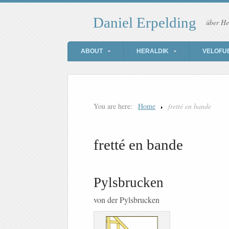
Daniel Erpelding
über He
ABOUT
HERALDIK
VELOFU
You are here:
Home
fretté en bande
fretté en bande
Pylsbrucken
von der Pylsbrucken