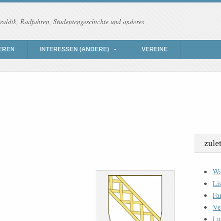
raldik, Radfahren, Studentengeschichte und anderes
EREN
INTERESSEN (ANDERE)
VEREINE
zule
Wa
Li
Fa
Ve
Lu