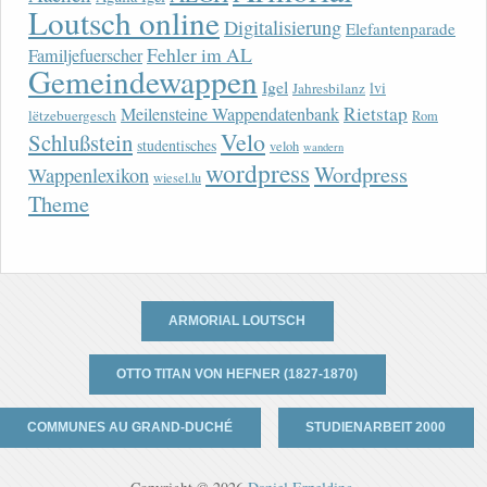
Loutsch online
Digitalisierung
Elefantenparade
Fehler im AL
Familjefuerscher
Gemeindewappen
Igel
lvi
Jahresbilanz
Rietstap
Meilensteine Wappendatenbank
lëtzebuergesch
Rom
Velo
Schlußstein
studentisches
veloh
wandern
wordpress
Wordpress
Wappenlexikon
wiesel.lu
Theme
ARMORIAL LOUTSCH
OTTO TITAN VON HEFNER (1827-1870)
COMMUNES AU GRAND-DUCHÉ
STUDIENARBEIT 2000