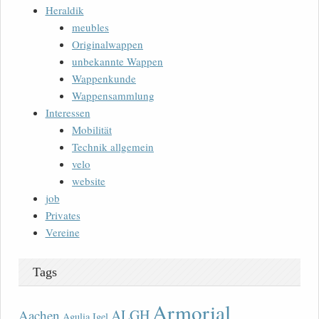
Heraldik
meubles
Originalwappen
unbekannte Wappen
Wappenkunde
Wappensammlung
Interessen
Mobilität
Technik allgemein
velo
website
job
Privates
Vereine
Tags
Armorial
ALGH
Aachen
Agulia Igel