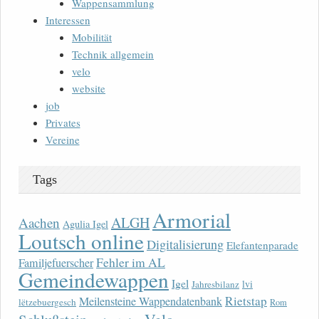
Wappensammlung
Interessen
Mobilität
Technik allgemein
velo
website
job
Privates
Vereine
Tags
Armorial
ALGH
Aachen
Agulia Igel
Loutsch online
Digitalisierung
Elefantenparade
Fehler im AL
Familjefuerscher
Gemeindewappen
Igel
lvi
Jahresbilanz
Rietstap
Meilensteine Wappendatenbank
lëtzebuergesch
Rom