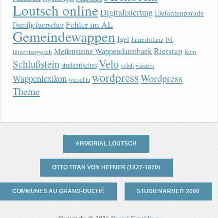
Loutsch online
Digitalisierung
Elefantenparade
Fehler im AL
Familjefuerscher
Gemeindewappen
Igel
lvi
Jahresbilanz
Rietstap
Meilensteine Wappendatenbank
lëtzebuergesch
Rom
Velo
Schlußstein
studentisches
veloh
wandern
wordpress
Wordpress
Wappenlexikon
wiesel.lu
Theme
ARMORIAL LOUTSCH
OTTO TITAN VON HEFNER (1827-1870)
COMMUNES AU GRAND-DUCHÉ
STUDIENARBEIT 2000