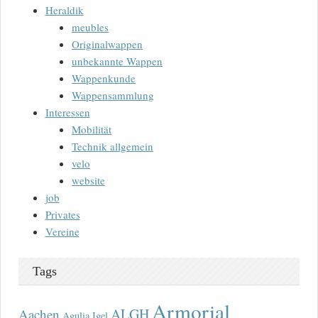
Heraldik
meubles
Originalwappen
unbekannte Wappen
Wappenkunde
Wappensammlung
Interessen
Mobilität
Technik allgemein
velo
website
job
Privates
Vereine
Tags
Armorial
ALGH
Aachen
Agulia Igel