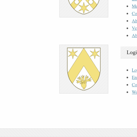
M
Co
Ah
Ve
Ab
Logi
Lo
En
Co
Wo