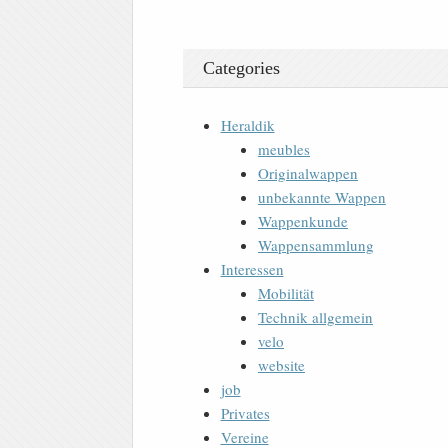
Categories
Heraldik
meubles
Originalwappen
unbekannte Wappen
Wappenkunde
Wappensammlung
Interessen
Mobilität
Technik allgemein
velo
website
job
Privates
Vereine