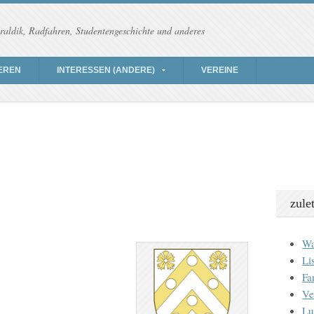
raldik, Radfahren, Studentengeschichte und anderes
EREN
INTERESSEN (ANDERE)
VEREINE
zule
Wa
Li
Fa
Ve
Lu