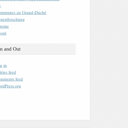
e
mmunes au Grand-Duché
nenforschung
reine
out
n and Out
g in
tries feed
mments feed
rdPress.org