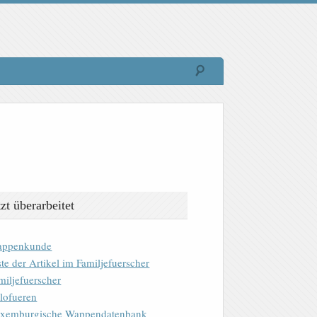
tzt überarbeitet
ppenkunde
ste der Artikel im Familjefuerscher
miljefuerscher
lofueren
xemburgische Wappendatenbank