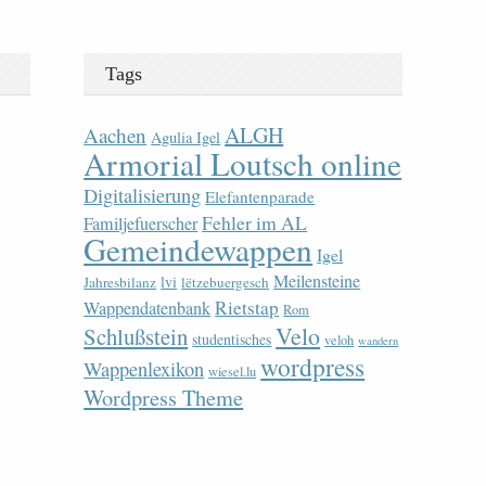
Tags
ALGH
Aachen
Agulia Igel
Armorial Loutsch online
Digitalisierung
Elefantenparade
Fehler im AL
Familjefuerscher
Gemeindewappen
Igel
Meilensteine
lvi
Jahresbilanz
lëtzebuergesch
Rietstap
Wappendatenbank
Rom
Velo
Schlußstein
studentisches
veloh
wandern
wordpress
Wappenlexikon
wiesel.lu
Wordpress Theme