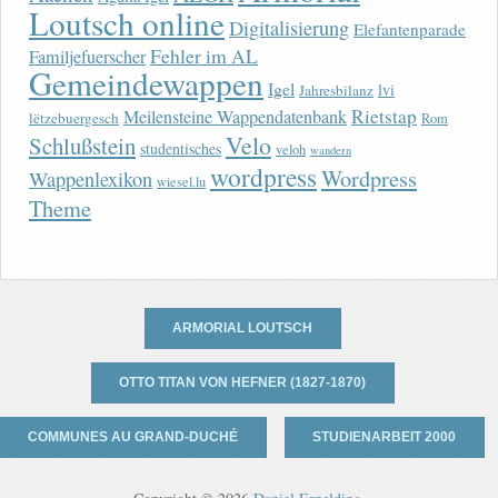
Loutsch online
Digitalisierung
Elefantenparade
Fehler im AL
Familjefuerscher
Gemeindewappen
Igel
lvi
Jahresbilanz
Rietstap
Meilensteine Wappendatenbank
lëtzebuergesch
Rom
Velo
Schlußstein
studentisches
veloh
wandern
wordpress
Wordpress
Wappenlexikon
wiesel.lu
Theme
ARMORIAL LOUTSCH
OTTO TITAN VON HEFNER (1827-1870)
COMMUNES AU GRAND-DUCHÉ
STUDIENARBEIT 2000