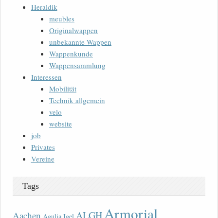
Heraldik
meubles
Originalwappen
unbekannte Wappen
Wappenkunde
Wappensammlung
Interessen
Mobilität
Technik allgemein
velo
website
job
Privates
Vereine
Tags
Armorial
ALGH
Aachen
Agulia Igel