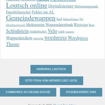
Loutsch online
Digitalisierung
Elefantenparade
Fehler im AL
Familjefuerscher
Gemeindewappen
Igel
lvi
Jahresbilanz
Rietstap
Meilensteine Wappendatenbank
lëtzebuergesch
Rom
Velo
Schlußstein
studentisches
veloh
wandern
wordpress
Wordpress
Wappenlexikon
wiesel.lu
Theme
ARMORIAL LOUTSCH
OTTO TITAN VON HEFNER (1827-1870)
COMMUNES AU GRAND-DUCHÉ
STUDIENARBEIT 2000