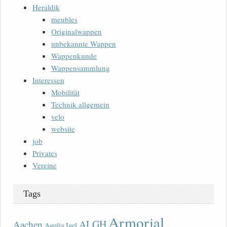
Heraldik
meubles
Originalwappen
unbekannte Wappen
Wappenkunde
Wappensammlung
Interessen
Mobilität
Technik allgemein
velo
website
job
Privates
Vereine
Tags
Armorial
ALGH
Aachen
Agulia Igel