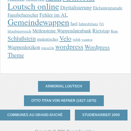
Loutsch online
Digitalisierung
Elefantenparade
Fehler im AL
Familjefuerscher
Gemeindewappen
Igel
lvi
Jahresbilanz
Rietstap
Meilensteine Wappendatenbank
lëtzebuergesch
Rom
Velo
Schlußstein
studentisches
veloh
wandern
wordpress
Wordpress
Wappenlexikon
wiesel.lu
Theme
ARMORIAL LOUTSCH
OTTO TITAN VON HEFNER (1827-1870)
COMMUNES AU GRAND-DUCHÉ
STUDIENARBEIT 2000