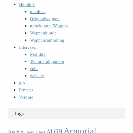
Heraldik
meubles
Originalwappen
unbekannte Wappen
Wappenkunde
Wappensammlung
Interessen
Mobilität
Technik allgemein
velo
website
job
Privates
Vereine
Tags
Armorial
ALGH
Aachen
Agulia Igel