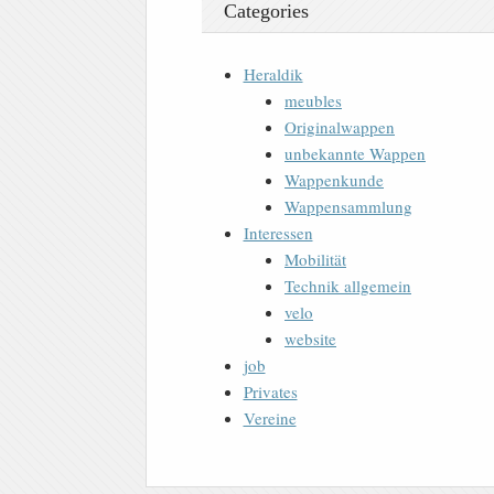
Categories
Heraldik
meubles
Originalwappen
unbekannte Wappen
Wappenkunde
Wappensammlung
Interessen
Mobilität
Technik allgemein
velo
website
job
Privates
Vereine