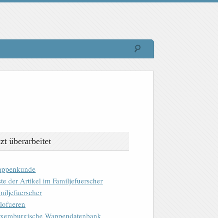
tzt überarbeitet
ppenkunde
ste der Artikel im Familjefuerscher
miljefuerscher
lofueren
xemburgische Wappendatenbank