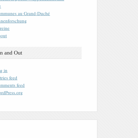
e
mmunes au Grand-Duché
nenforschung
reine
out
n and Out
g in
tries feed
mments feed
rdPress.org