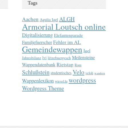
Tags
ALGH
Aachen
Agulia Igel
Armorial Loutsch online
Digitalisierung
Elefantenparade
Fehler im AL
Familjefuerscher
Gemeindewappen
Igel
Meilensteine
lvi
Jahresbilanz
lëtzebuergesch
Rietstap
Wappendatenbank
Rom
Velo
Schlußstein
studentisches
veloh
wandern
wordpress
Wappenlexikon
wiesel.lu
Wordpress Theme