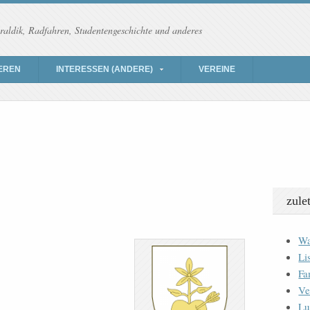
raldik, Radfahren, Studentengeschichte und anderes
EREN
INTERESSEN (ANDERE)
VEREINE
zule
Wa
Li
Fa
Ve
Lu