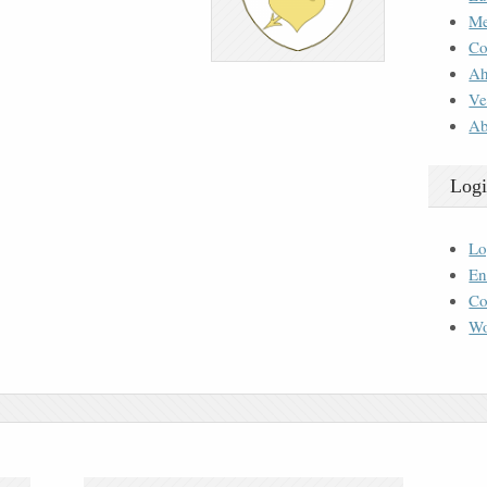
M
Co
Ah
Ve
Ab
Logi
Lo
En
Co
Wo