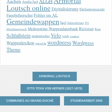
Armorial
ALGH
Aachen
Agulia Igel
Loutsch online
Digitalisierung
Elefantenparade
Fehler im AL
Familjefuerscher
Gemeindewappen
Igel
lvi
Jahresbilanz
Rietstap
Meilensteine Wappendatenbank
lëtzebuergesch
Rom
Velo
Schlußstein
studentisches
veloh
wandern
wordpress
Wordpress
Wappenlexikon
wiesel.lu
Theme
ARMORIAL LOUTSCH
OTTO TITAN VON HEFNER (1827-1870)
COMMUNES AU GRAND-DUCHÉ
STUDIENARBEIT 2000