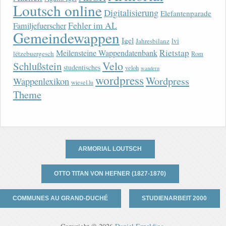
Loutsch online
Digitalisierung
Elefantenparade
Fehler im AL
Familjefuerscher
Gemeindewappen
Igel
lvi
Jahresbilanz
Rietstap
Meilensteine Wappendatenbank
lëtzebuergesch
Rom
Velo
Schlußstein
studentisches
veloh
wandern
wordpress
Wordpress
Wappenlexikon
wiesel.lu
Theme
ARMORIAL LOUTSCH
OTTO TITAN VON HEFNER (1827-1870)
COMMUNES AU GRAND-DUCHÉ
STUDIENARBEIT 2000