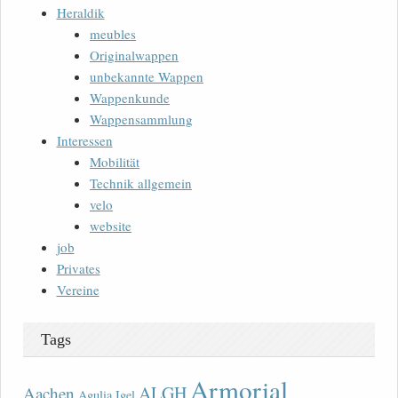
Heraldik
meubles
Originalwappen
unbekannte Wappen
Wappenkunde
Wappensammlung
Interessen
Mobilität
Technik allgemein
velo
website
job
Privates
Vereine
Tags
Armorial
ALGH
Aachen
Agulia Igel