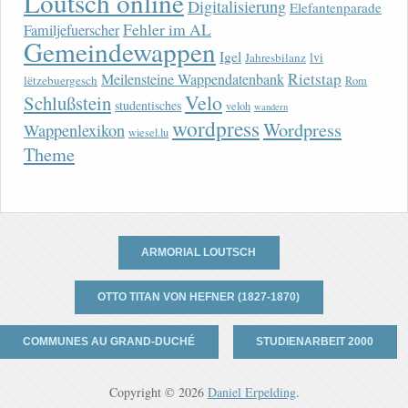
Loutsch online
Digitalisierung
Elefantenparade
Fehler im AL
Familjefuerscher
Gemeindewappen
Igel
lvi
Jahresbilanz
Rietstap
Meilensteine Wappendatenbank
lëtzebuergesch
Rom
Velo
Schlußstein
studentisches
veloh
wandern
wordpress
Wordpress
Wappenlexikon
wiesel.lu
Theme
ARMORIAL LOUTSCH
OTTO TITAN VON HEFNER (1827-1870)
COMMUNES AU GRAND-DUCHÉ
STUDIENARBEIT 2000
Copyright © 2026
Daniel Erpelding
.