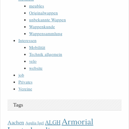
meubles
Originalwappen
unbekannte Wappen
Wappenkunde
Wappensammlung
Interessen
Mobilität
Technik allgemein
velo
website
job
Privates
Vereine
Tags
Armorial
ALGH
Aachen
Agulia Igel