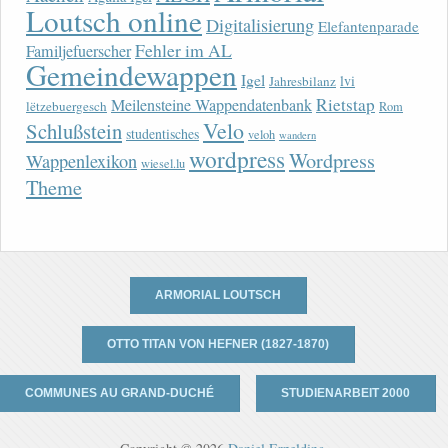
Loutsch online
Digitalisierung
Elefantenparade
Fehler im AL
Familjefuerscher
Gemeindewappen
Igel
lvi
Jahresbilanz
Rietstap
Meilensteine Wappendatenbank
lëtzebuergesch
Rom
Velo
Schlußstein
studentisches
veloh
wandern
wordpress
Wordpress
Wappenlexikon
wiesel.lu
Theme
ARMORIAL LOUTSCH
OTTO TITAN VON HEFNER (1827-1870)
COMMUNES AU GRAND-DUCHÉ
STUDIENARBEIT 2000