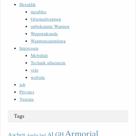
Heraldik
meubles
Originalwappen
unbekannte Wappen
Wappenkunde
Wappensammlung
Interessen
Mobilität
Technik allgemein
velo
website
job
Privates
Vereine
Tags
Armorial
ALGH
Aachen
Agulia Igel