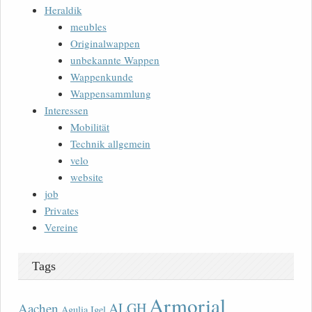
Heraldik
meubles
Originalwappen
unbekannte Wappen
Wappenkunde
Wappensammlung
Interessen
Mobilität
Technik allgemein
velo
website
job
Privates
Vereine
Tags
Armorial
ALGH
Aachen
Agulia Igel