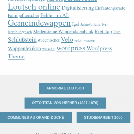
Loutsch online
Digitalisierung
Elefantenparade
Fehler im AL
Familjefuerscher
Gemeindewappen
Igel
lvi
Jahresbilanz
Rietstap
Meilensteine Wappendatenbank
lëtzebuergesch
Rom
Velo
Schlußstein
studentisches
veloh
wandern
wordpress
Wordpress
Wappenlexikon
wiesel.lu
Theme
ARMORIAL LOUTSCH
OTTO TITAN VON HEFNER (1827-1870)
COMMUNES AU GRAND-DUCHÉ
STUDIENARBEIT 2000