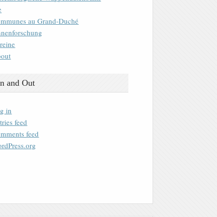
e
mmunes au Grand-Duché
nenforschung
reine
out
n and Out
g in
tries feed
mments feed
rdPress.org