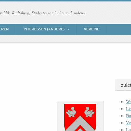
raldik, Radfahren, Studentengeschichte und anderes
EREN
INTERESSEN (ANDERE)
VEREINE
zule
Wa
Li
Fa
Ve
Lu