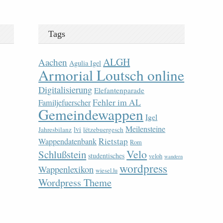
Tags
ALGH
Aachen
Agulia Igel
Armorial Loutsch online
Digitalisierung
Elefantenparade
Fehler im AL
Familjefuerscher
Gemeindewappen
Igel
Meilensteine
lvi
Jahresbilanz
lëtzebuergesch
Rietstap
Wappendatenbank
Rom
Velo
Schlußstein
studentisches
veloh
wandern
wordpress
Wappenlexikon
wiesel.lu
Wordpress Theme