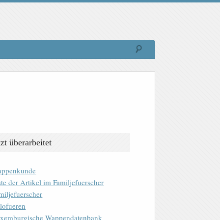
tzt überarbeitet
ppenkunde
ste der Artikel im Familjefuerscher
miljefuerscher
lofueren
xemburgische Wappendatenbank