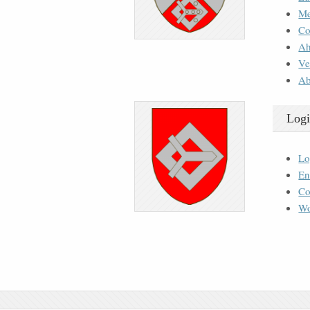
M
Co
Ah
Ve
Ab
Logi
Lo
En
Co
Wo