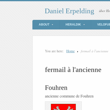
Daniel Erpelding
über He
ABOUT
HERALDIK
VELOFU
You are here:
Home
fermail à l'ancienne
fermail à l'ancienne
Fouhren
ancienne commune de Fouhren