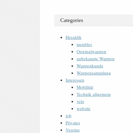
Categories
Heraldik
meubles
Originalwappen
unbekannte Wappen
Wappenkunde
Wappensammlung
Interessen
Mobilität
Technik allgemein
velo
website
job
Privates
Vereine