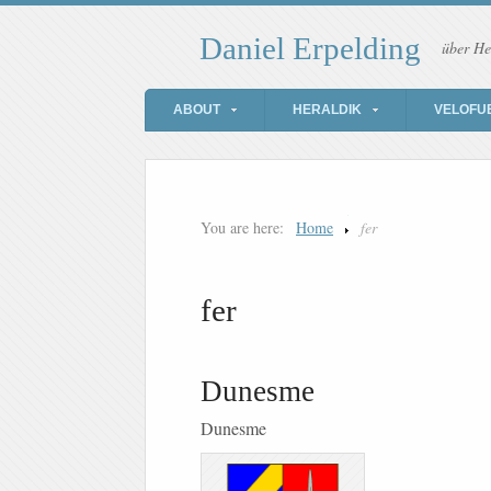
Daniel Erpelding
über He
ABOUT
HERALDIK
VELOFU
You are here:
Home
fer
fer
Dunesme
Dunesme