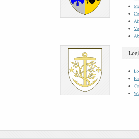
M
Co
Ah
Ve
Ab
Logi
Lo
En
Co
Wo