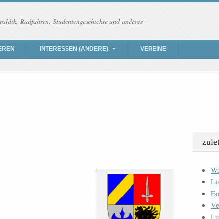
raldik, Radfahren, Studentengeschichte und anderes
EREN
INTERESSEN (ANDERE)
VEREINE
zule
Wa
Li
Fa
Ve
Lu