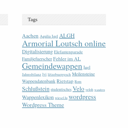
Tags
ALGH
Aachen
Agulia Igel
Armorial Loutsch online
Digitalisierung
Elefantenparade
Fehler im AL
Familjefuerscher
Gemeindewappen
Igel
Meilensteine
lvi
Jahresbilanz
lëtzebuergesch
Rietstap
Wappendatenbank
Rom
Velo
Schlußstein
studentisches
veloh
wandern
wordpress
Wappenlexikon
wiesel.lu
Wordpress Theme