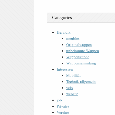
Categories
Heraldik
meubles
Originalwappen
unbekannte Wappen
Wappenkunde
Wappensammlung
Interessen
Mobilität
Technik allgemein
velo
website
job
Privates
Vereine