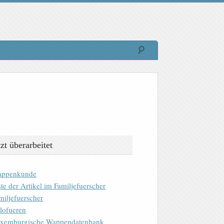
tzt überarbeitet
ppenkunde
ste der Artikel im Familjefuerscher
miljefuerscher
lofueren
xemburgische Wappendatenbank