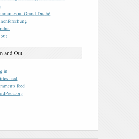
e
mmunes au Grand-Duché
nenforschung
reine
out
n and Out
g in
tries feed
mments feed
rdPress.org