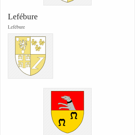
Lefébure
Lefébure