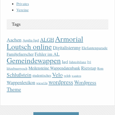
Privates
Vereine
Tags
Armorial
ALGH
Aachen
Agulia Igel
Loutsch online
Digitalisierung
Elefantenparade
Fehler im AL
Familjefuerscher
Gemeindewappen
Igel
lvi
Jahresbilanz
Rietstap
Meilensteine Wappendatenbank
lëtzebuergesch
Rom
Velo
Schlußstein
studentisches
veloh
wandern
wordpress
Wordpress
Wappenlexikon
wiesel.lu
Theme