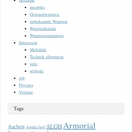
Heraldik
meubles
Originalwappen
unbekannte Wappen
Wappenkunde
Wappensammlung
Interessen
Mobilität
Technik allgemein
velo
website
job
Privates
Vereine
Tags
Armorial
ALGH
Aachen
Agulia Igel