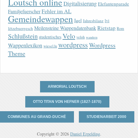
Loutsch online
Digitalisierung
Elefantenparade
Fehler im AL
Familjefuerscher
Gemeindewappen
Igel
lvi
Jahresbilanz
Rietstap
Meilensteine Wappendatenbank
lëtzebuergesch
Rom
Velo
Schlußstein
studentisches
veloh
wandern
wordpress
Wordpress
Wappenlexikon
wiesel.lu
Theme
ARMORIAL LOUTSCH
OTTO TITAN VON HEFNER (1827-1870)
COMMUNES AU GRAND-DUCHÉ
STUDIENARBEIT 2000
Copyright © 2026
Daniel Erpelding
.