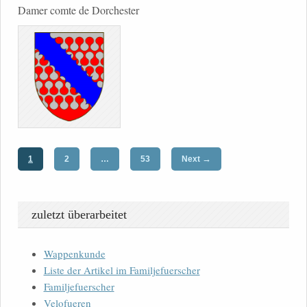
Damer comte de Dorchester
→
1
2
…
53
Next
zuletzt überarbeitet
Wappenkunde
Liste der Artikel im Familjefuerscher
Familjefuerscher
Velofueren