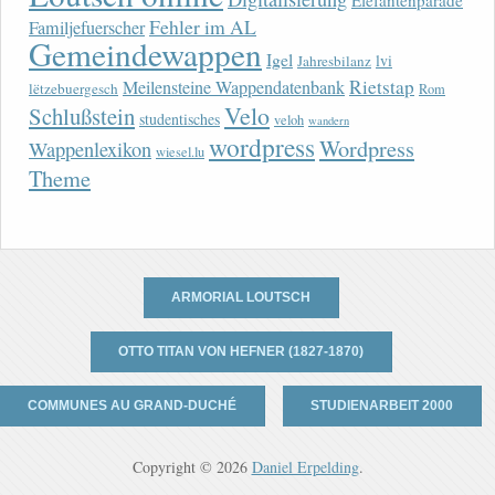
Elefantenparade
Fehler im AL
Familjefuerscher
Gemeindewappen
Igel
lvi
Jahresbilanz
Rietstap
Meilensteine Wappendatenbank
lëtzebuergesch
Rom
Velo
Schlußstein
studentisches
veloh
wandern
wordpress
Wordpress
Wappenlexikon
wiesel.lu
Theme
ARMORIAL LOUTSCH
OTTO TITAN VON HEFNER (1827-1870)
COMMUNES AU GRAND-DUCHÉ
STUDIENARBEIT 2000
Copyright © 2026
Daniel Erpelding
.