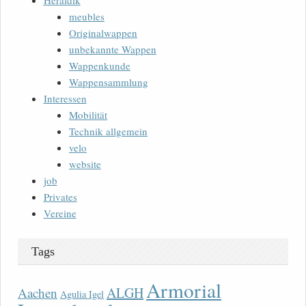
Heraldik
meubles
Originalwappen
unbekannte Wappen
Wappenkunde
Wappensammlung
Interessen
Mobilität
Technik allgemein
velo
website
job
Privates
Vereine
Tags
Armorial
ALGH
Aachen
Agulia Igel