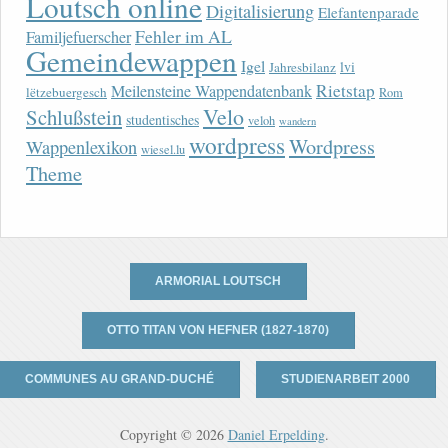
Loutsch online
Digitalisierung
Elefantenparade
Fehler im AL
Familjefuerscher
Gemeindewappen
Igel
lvi
Jahresbilanz
Rietstap
Meilensteine Wappendatenbank
lëtzebuergesch
Rom
Velo
Schlußstein
studentisches
veloh
wandern
wordpress
Wordpress
Wappenlexikon
wiesel.lu
Theme
ARMORIAL LOUTSCH
OTTO TITAN VON HEFNER (1827-1870)
COMMUNES AU GRAND-DUCHÉ
STUDIENARBEIT 2000
Copyright © 2026
Daniel Erpelding
.