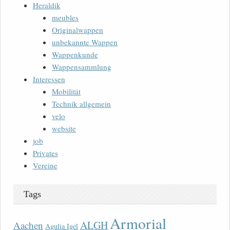
Heraldik
meubles
Originalwappen
unbekannte Wappen
Wappenkunde
Wappensammlung
Interessen
Mobilität
Technik allgemein
velo
website
job
Privates
Vereine
Tags
Armorial
ALGH
Aachen
Agulia Igel