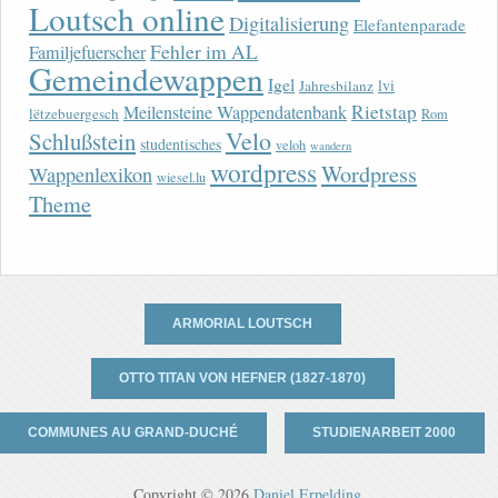
Loutsch online
Digitalisierung
Elefantenparade
Fehler im AL
Familjefuerscher
Gemeindewappen
Igel
lvi
Jahresbilanz
Rietstap
Meilensteine Wappendatenbank
lëtzebuergesch
Rom
Velo
Schlußstein
studentisches
veloh
wandern
wordpress
Wordpress
Wappenlexikon
wiesel.lu
Theme
ARMORIAL LOUTSCH
OTTO TITAN VON HEFNER (1827-1870)
COMMUNES AU GRAND-DUCHÉ
STUDIENARBEIT 2000
Copyright © 2026
Daniel Erpelding
.