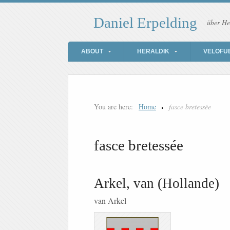
Daniel Erpelding
über He
ABOUT
HERALDIK
VELOFU
You are here:
Home
fasce bretessée
fasce bretessée
Arkel, van (Hollande)
van Arkel