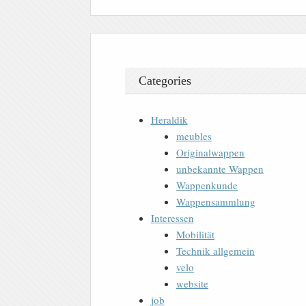
Categories
Heraldik
meubles
Originalwappen
unbekannte Wappen
Wappenkunde
Wappensammlung
Interessen
Mobilität
Technik allgemein
velo
website
job