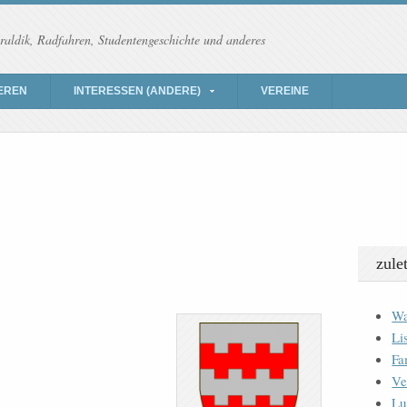
raldik, Radfahren, Studentengeschichte und anderes
EREN
INTERESSEN (ANDERE)
VEREINE
zule
Wa
Li
Fa
Ve
Lu