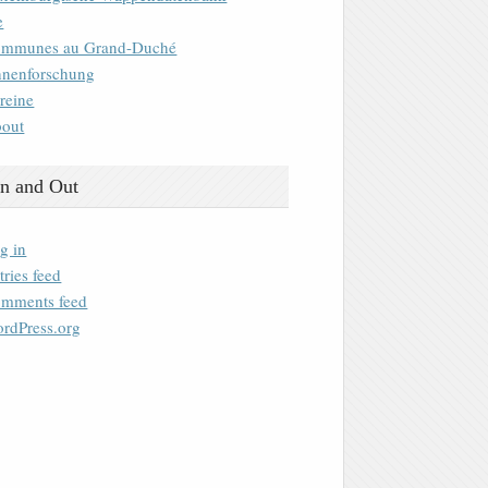
e
mmunes au Grand-Duché
nenforschung
reine
out
n and Out
g in
tries feed
mments feed
rdPress.org