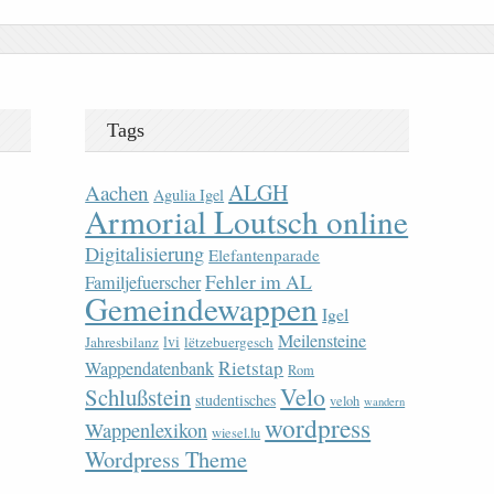
Tags
ALGH
Aachen
Agulia Igel
Armorial Loutsch online
Digitalisierung
Elefantenparade
Fehler im AL
Familjefuerscher
Gemeindewappen
Igel
Meilensteine
lvi
Jahresbilanz
lëtzebuergesch
Rietstap
Wappendatenbank
Rom
Velo
Schlußstein
studentisches
veloh
wandern
wordpress
Wappenlexikon
wiesel.lu
Wordpress Theme