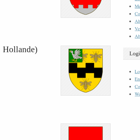
M
Co
Ah
Ve
Ab
, Hollande)
Logi
Lo
En
Co
Wo