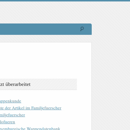
tzt überarbeitet
ppenkunde
ste der Artikel im Familjefuerscher
miljefuerscher
lofueren
xemburgische Wappendatenbank