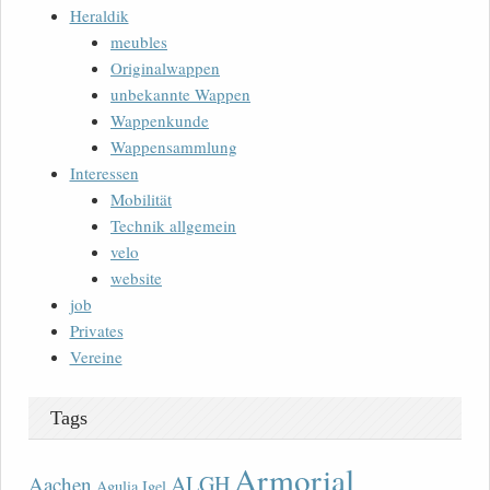
Heraldik
meubles
Originalwappen
unbekannte Wappen
Wappenkunde
Wappensammlung
Interessen
Mobilität
Technik allgemein
velo
website
job
Privates
Vereine
Tags
Armorial
ALGH
Aachen
Agulia Igel