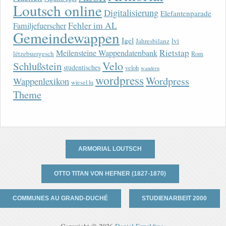
Loutsch online
Digitalisierung
Elefantenparade
Fehler im AL
Familjefuerscher
Gemeindewappen
Igel
lvi
Jahresbilanz
Rietstap
Meilensteine Wappendatenbank
lëtzebuergesch
Rom
Velo
Schlußstein
studentisches
veloh
wandern
wordpress
Wordpress
Wappenlexikon
wiesel.lu
Theme
ARMORIAL LOUTSCH
OTTO TITAN VON HEFNER (1827-1870)
COMMUNES AU GRAND-DUCHÉ
STUDIENARBEIT 2000