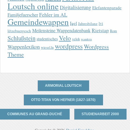
Loutsch online
Digitalisierung
Elefantenparade
Fehler im AL
Familjefuerscher
Gemeindewappen
Igel
lvi
Jahresbilanz
Rietstap
Meilensteine Wappendatenbank
lëtzebuergesch
Rom
Velo
Schlußstein
studentisches
veloh
wandern
wordpress
Wordpress
Wappenlexikon
wiesel.lu
Theme
ARMORIAL LOUTSCH
OTTO TITAN VON HEFNER (1827-1870)
COMMUNES AU GRAND-DUCHÉ
STUDIENARBEIT 2000