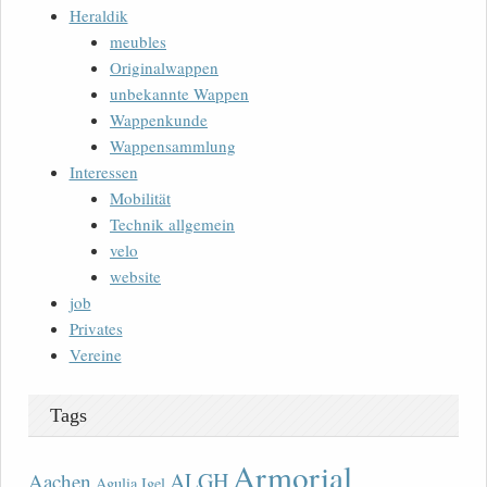
Heraldik
meubles
Originalwappen
unbekannte Wappen
Wappenkunde
Wappensammlung
Interessen
Mobilität
Technik allgemein
velo
website
job
Privates
Vereine
Tags
Armorial
ALGH
Aachen
Agulia Igel