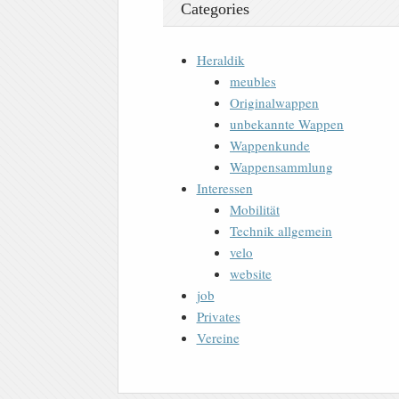
Categories
Heraldik
meubles
Originalwappen
unbekannte Wappen
Wappenkunde
Wappensammlung
Interessen
Mobilität
Technik allgemein
velo
website
job
Privates
Vereine