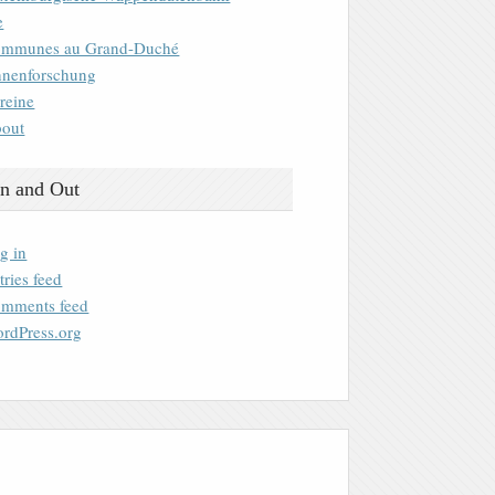
e
mmunes au Grand-Duché
nenforschung
reine
out
n and Out
g in
tries feed
mments feed
rdPress.org