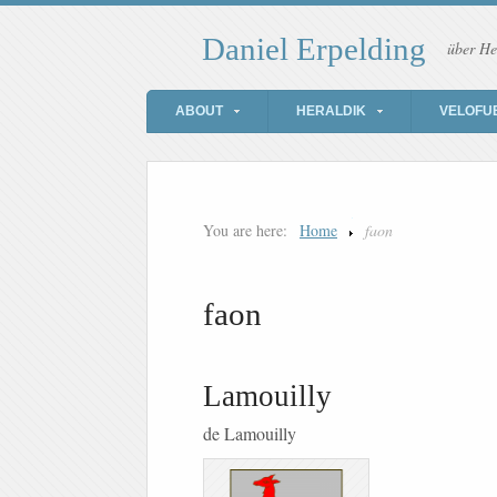
Daniel Erpelding
über He
ABOUT
HERALDIK
VELOFU
You are here:
Home
faon
faon
Lamouilly
de Lamouilly