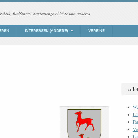
raldik, Radfahren, Studentengeschichte und anderes
EREN
INTERESSEN (ANDERE)
VEREINE
zule
Wa
Li
Fa
Ve
Lu