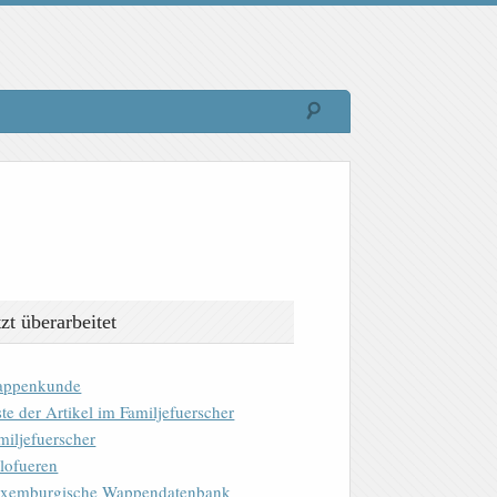
tzt überarbeitet
ppenkunde
ste der Artikel im Familjefuerscher
miljefuerscher
lofueren
xemburgische Wappendatenbank