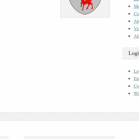
M
Co
Ah
Ve
Ab
Logi
Lo
En
Co
Wo