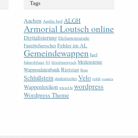
Tags
ALGH
Aachen
Agulia Igel
Armorial Loutsch online
Digitalisierung
Elefantenparade
Fehler im AL
Familjefuerscher
Gemeindewappen
Igel
Meilensteine
lvi
Jahresbilanz
lëtzebuergesch
Rietstap
Wappendatenbank
Rom
Velo
Schlußstein
studentisches
veloh
wandern
wordpress
Wappenlexikon
wiesel.lu
Wordpress Theme