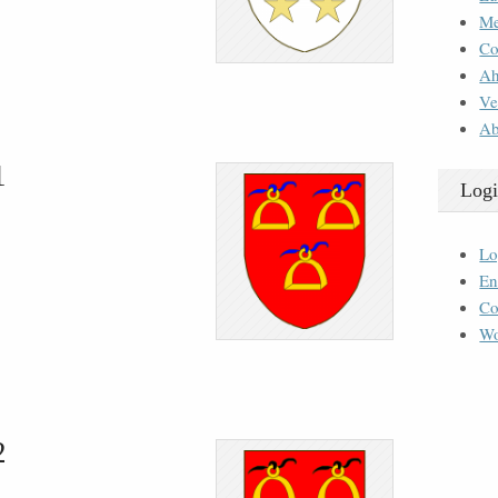
M
Co
Ah
Ve
Ab
1
Logi
Lo
En
Co
Wo
2