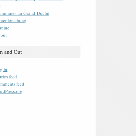
e
mmunes au Grand-Duché
nenforschung
reine
out
n and Out
g in
tries feed
mments feed
rdPress.org