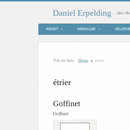
Daniel Erpelding
über He
ABOUT
HERALDIK
VELOFU
You are here:
Home
étrier
étrier
Goffinet
Goffinet