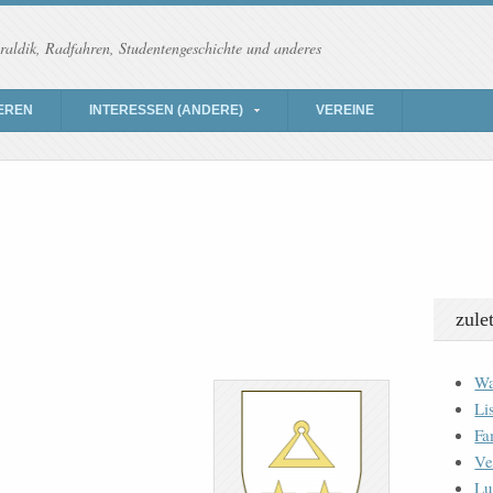
raldik, Radfahren, Studentengeschichte und anderes
EREN
INTERESSEN (ANDERE)
VEREINE
zule
Wa
Li
Fa
Ve
Lu