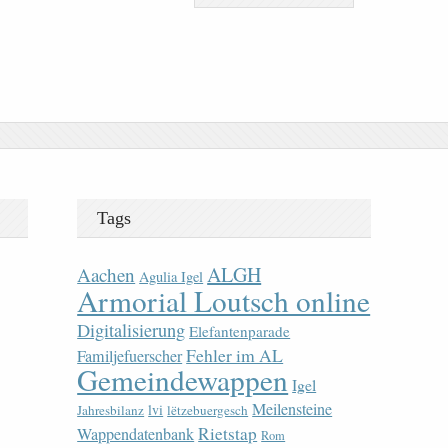
Tags
ALGH
Aachen
Agulia Igel
Armorial Loutsch online
Digitalisierung
Elefantenparade
Fehler im AL
Familjefuerscher
Gemeindewappen
Igel
Meilensteine
lvi
Jahresbilanz
lëtzebuergesch
Rietstap
Wappendatenbank
Rom