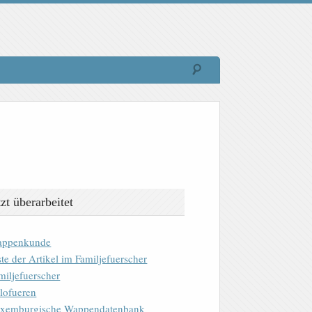
tzt überarbeitet
ppenkunde
ste der Artikel im Familjefuerscher
miljefuerscher
lofueren
xemburgische Wappendatenbank