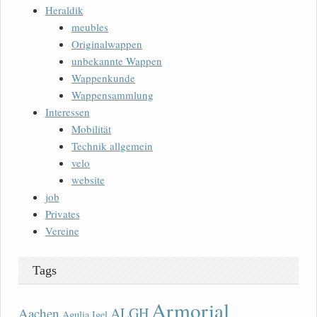
Heraldik
meubles
Originalwappen
unbekannte Wappen
Wappenkunde
Wappensammlung
Interessen
Mobilität
Technik allgemein
velo
website
job
Privates
Vereine
Tags
Armorial
ALGH
Aachen
Agulia Igel