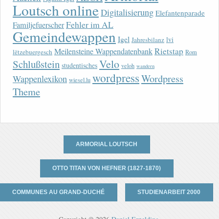
Loutsch online
Digitalisierung
Elefantenparade
Fehler im AL
Familjefuerscher
Gemeindewappen
Igel
lvi
Jahresbilanz
Rietstap
Meilensteine Wappendatenbank
lëtzebuergesch
Rom
Velo
Schlußstein
studentisches
veloh
wandern
wordpress
Wordpress
Wappenlexikon
wiesel.lu
Theme
ARMORIAL LOUTSCH
OTTO TITAN VON HEFNER (1827-1870)
COMMUNES AU GRAND-DUCHÉ
STUDIENARBEIT 2000