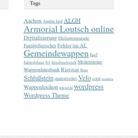
Tags
ALGH
Aachen
Agulia Igel
Armorial Loutsch online
Digitalisierung
Elefantenparade
Fehler im AL
Familjefuerscher
Gemeindewappen
Igel
Meilensteine
lvi
Jahresbilanz
lëtzebuergesch
Rietstap
Wappendatenbank
Rom
Velo
Schlußstein
studentisches
veloh
wandern
wordpress
Wappenlexikon
wiesel.lu
Wordpress Theme