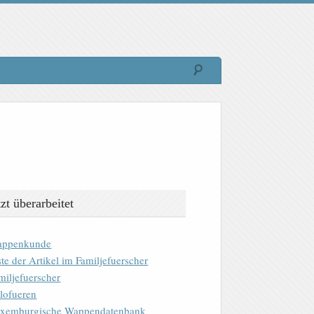
tzt überarbeitet
ppenkunde
ste der Artikel im Familjefuerscher
miljefuerscher
lofueren
xemburgische Wappendatenbank