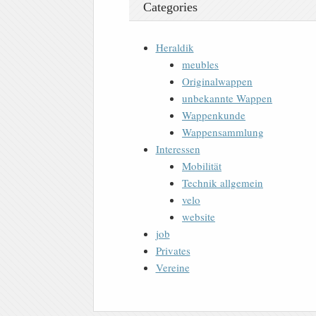
Categories
Heraldik
meubles
Originalwappen
unbekannte Wappen
Wappenkunde
Wappensammlung
Interessen
Mobilität
Technik allgemein
velo
website
job
Privates
Vereine