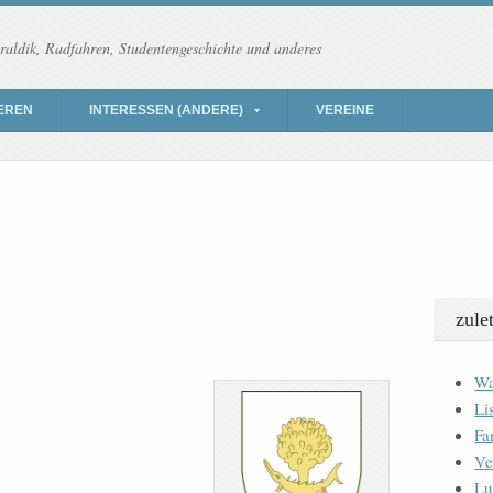
raldik, Radfahren, Studentengeschichte und anderes
EREN
INTERESSEN (ANDERE)
VEREINE
zule
Wa
Li
Fa
Ve
Lu