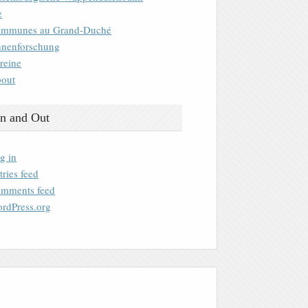
e
mmunes au Grand-Duché
nenforschung
reine
out
n and Out
g in
tries feed
mments feed
rdPress.org