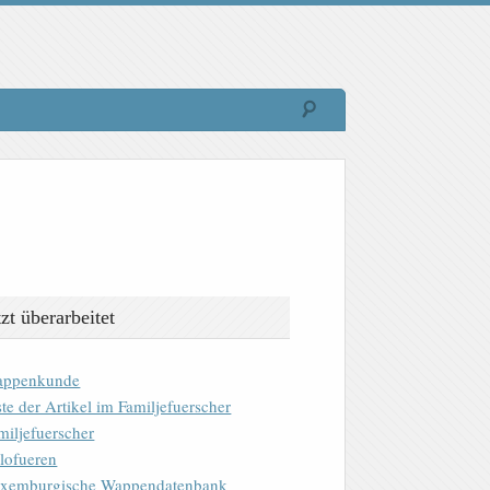
tzt überarbeitet
ppenkunde
ste der Artikel im Familjefuerscher
miljefuerscher
lofueren
xemburgische Wappendatenbank