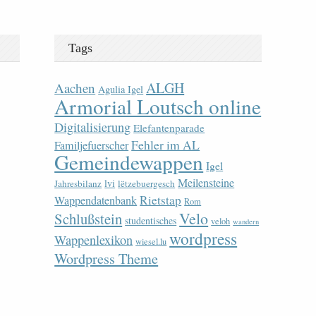
Tags
ALGH
Aachen
Agulia Igel
Armorial Loutsch online
Digitalisierung
Elefantenparade
Fehler im AL
Familjefuerscher
Gemeindewappen
Igel
Meilensteine
lvi
Jahresbilanz
lëtzebuergesch
Rietstap
Wappendatenbank
Rom
Velo
Schlußstein
studentisches
veloh
wandern
wordpress
Wappenlexikon
wiesel.lu
Wordpress Theme