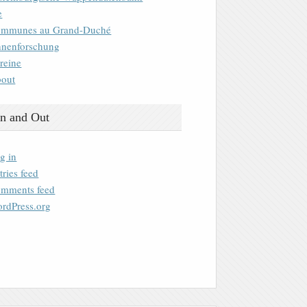
e
mmunes au Grand-Duché
nenforschung
reine
out
n and Out
g in
tries feed
mments feed
rdPress.org