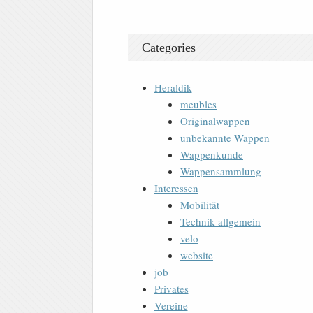
Categories
Heraldik
meubles
Originalwappen
unbekannte Wappen
Wappenkunde
Wappensammlung
Interessen
Mobilität
Technik allgemein
velo
website
job
Privates
Vereine