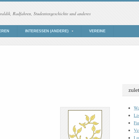
raldik, Radfahren, Studentengeschichte und anderes
EREN
INTERESSEN (ANDERE)
VEREINE
zule
Wa
Li
Fa
Ve
Lu