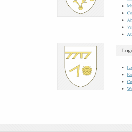
M
Co
Ah
Ve
Ab
Logi
Lo
En
Co
Wo