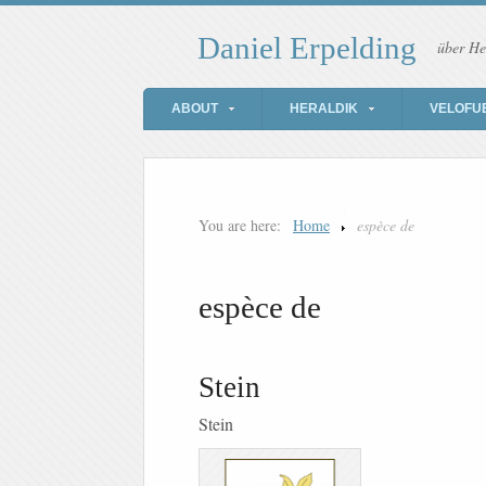
Daniel Erpelding
über He
ABOUT
HERALDIK
VELOFU
You are here:
Home
espèce de
espèce de
Stein
Stein