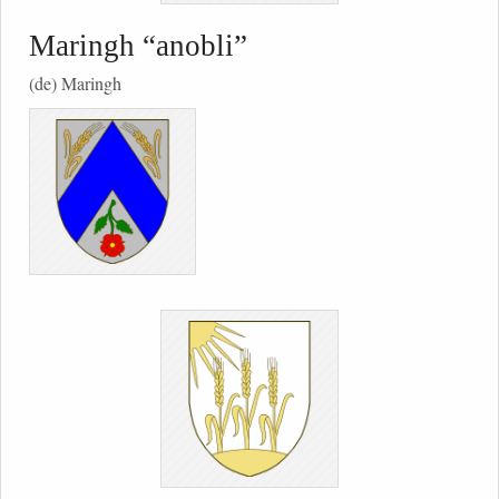
Maringh “anobli”
(de) Maringh