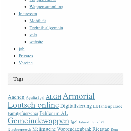
Wappensammlung
Interessen
Mobilität
Technik allgemein
velo
website
job
Privates
Vereine
Tags
Armorial
ALGH
Aachen
Agulia Igel
Loutsch online
Digitalisierung
Elefantenparade
Fehler im AL
Familjefuerscher
Gemeindewappen
Igel
lvi
Jahresbilanz
Rietstap
Meilensteine Wappendatenbank
lëtzebuergesch
Rom