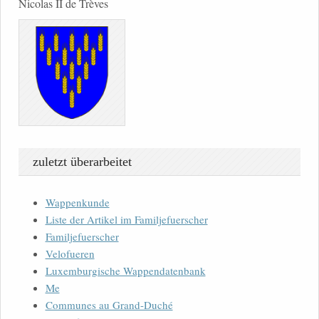
Nicolas II de Trèves
zuletzt überarbeitet
Wappenkunde
Liste der Artikel im Familjefuerscher
Familjefuerscher
Velofueren
Luxemburgische Wappendatenbank
Me
Communes au Grand-Duché